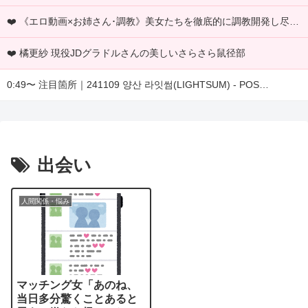
❤️ 《エロ動画×お姉さん･調教》美女たちを徹底的に調教開発し尽くし玩具責めでイキ狂わせる豪華七十連発
❤️ 橘更紗 現役JDグラドルさんの美しいさらさら鼠径部
0:49〜 注目箇所｜241109 양산 라잇썸(LIGHTSUM) - POS…
出会い
人間関係・悩み
マッチング女「あのね、
当日多分驚くことあると