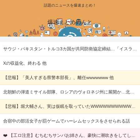
話題のニュースを爆速まとめ！
爆速まとめめんと
サウジ・パキスタン・トルコ3カ国が共同防衛協定締結…「イスラム版NATO」指摘も！ 他
Xの収益化、終わる 他
【悲報】「美人すぎる県警本部長」、離任wwwwwww 他
北朝鮮の弾道ミサイル部隊、ロシアのヴォロネジ州に展開か…北朝鮮は本質的にウクライナと戦争状態に！ 他
【悲報】堀大輔さん、実は仮眠を取っていたWWWWWWWWWWWWWWWWWWWWWWWWWWWWWWWWWWWWWWWWWW 他
合宿中の部活女子が罰ゲームでハーレムセックスをさせられる話
❤️ 【工ロ注意】むちむちサンバお姉さん、豪快に潮吹きをしてしまうｗｗｗｗｗｗｗｗ