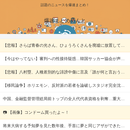
話題のニュースを爆速まとめ！
爆速まとめめんと
【悲報】さらば青春の光さん、ひょうろくさんを廃墟に放置して炎上ｗｗｗｗ 他
【今はやってない】審判への性接待疑惑…韓国サッカー協会が声明「現在は一切発生していない」 他
【悲報】八村塁、人種差別的な誹謗中傷に言及「誰が何と言おうと僕は日本人」 他
【移民論争】ホリエモン、反対派の若者を論破しスタジオ完全沈黙！ネット賛否の本質 他
中国、金融監督管理総局前トップの全人代代表資格を剥奪…重大な規律違反で！ 他
📷 【画像】コンドーム買ったよ～！
将来大病する予知夢を見た数年後、手首に夢と同じアザができた。「ヤバい」と察した私はすぐ保険に入りまくり…