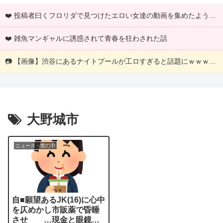
❤️ 投稿者曰くフロリダで見つけたエロい女達の動画を集めたようですｗｗｗ
❤️ 雑魚マンギャルに誘惑されて青春を狂わされた話
📷 【画像】渋谷にあるナイトプールが工ロすぎると話題にｗｗｗｗｗｗｗｗｗ
大野城市
ニュース・世の中
自■願望あるJK(16)に心中
を仄めかし市販薬で昏睡
させ …現金と眼鏡を