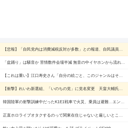
【悲報】「自民党内は消費減税反対が多数」との報道、自民議員の内部証言と食い違うｗｗｗｗ 他
「盆踊り」は騒音か 苦情数件会場半減 無音の中イヤホンから流れる曲に合わせ踊るサイレント盆ダンスも 他
【これは重い】江口寿史さん「自分の絵ごと、このジャンルはそろそろ終わりかな」 他
【衝撃】れいわ新選組、「いのちの党」に党名変更 天畠大輔氏が共同代表へ 他
韓国陸軍の射撃訓練中だったK1E1戦車で火災、乗員は避難…エンジンルーム付近から出火！ 他
正直ホロライブオタクするのって関東在住じゃないと厳しいところあるよな