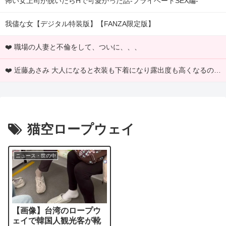
怖い女上司が脱いだらHで可愛かった話-プライベートSEX編-
我儘な女【デジタル特装版】【FANZA限定版】
❤️ 職場の人妻と不倫をして、ついに、、、
❤️ 近藤あさみ 大人になると衣装も下着になり露出度も高くなるのでいいですよね～！
猫空ロープウェイ
ニュース・世の中
【画像】台湾のロープウ
ェイで韓国人観光客が靴