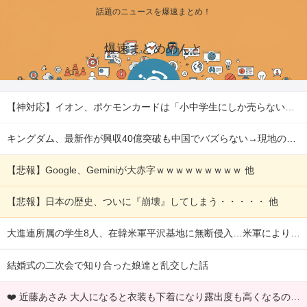
話題のニュースを爆速まとめ！
爆速まとめめんと
【神対応】イオン、ポケモンカードは「小中学生にしか売らない」 転売対策の決断 他
キングダム、最新作が興収40億突破も中国でバズらない→現地のリアルな評価を検証 他
【悲報】Google、Geminiが大赤字ｗｗｗｗｗｗｗｗｗ 他
【悲報】日本の歴史、ついに『崩壊』してしまう・・・・・ 他
大進連所属の学生8人、在韓米軍平沢基地に無断侵入…米軍により身柄拘束！ 他
結婚式の二次会で知り合った娘達と乱交した話
❤️ 近藤あさみ 大人になると衣装も下着になり露出度も高くなるのでいいですよね～！