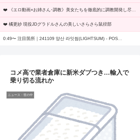
❤️ 《エロ動画×お姉さん･調教》美女たちを徹底的に調教開発し尽くし玩具責めでイキ狂わせる豪華七十連発
❤️ 橘更紗 現役JDグラドルさんの美しいさらさら鼠径部
0:49〜 注目箇所｜241109 양산 라잇썸(LIGHTSUM) - POS…
コメ高で業者倉庫に新米ダブつき…輸入で
乗り切る流れか
ニュース・世の中