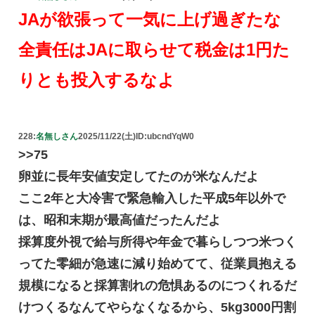
JAが欲張って一気に上げ過ぎたな
全責任はJAに取らせて税金は1円た
りとも投入するなよ
228:
名無しさん
2025/11/22(土)
ID:ubcndYqW0
>>75
卵並に長年安値安定してたのが米なんだよ
ここ2年と大冷害で緊急輸入した平成5年以外で
は、昭和末期が最高値だったんだよ
採算度外視で給与所得や年金で暮らしつつ米つく
ってた零細が急速に減り始めてて、従業員抱える
規模になると採算割れの危惧あるのにつくれるだ
けつくるなんてやらなくなるから、5kg3000円割