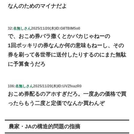
なんのためのマイナだよ
32:
名無しさん
2025/11/20(木)
ID:G8TBlM5o0
で、おこめ券バラ撒くとかバカじゃねーの
1回ポッキリの券なんか何の意味もねーし、その
券を刷って各世帯に送付したりするのにまた無駄
に予算食うだろ
106:
名無しさん
2025/11/20(木)
ID:UVZfxazR0
おこめ券配るのアホすぎだろ。一度あの価格で買
ったらもう二度と定価でなんか買わんぞ
農家・JAの構造的問題の指摘