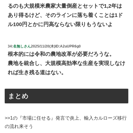
るのも大規模米農家大量倒産とセットで1,2年は
あり得るけど、そのラインに落ち着くことは1ド
ル100円とかに円高ならない限りもうないよ
34:
名無しさん
2025/11/20(木)
ID:A2uUPR6g0
根本的には令和の農地改革が必要だろうな。
農地を統合し、大規模高効率な生産を実現しなけ
れば生き残る道はない。
まとめ
>>1の『市場に任せる』発言で炎上、輸入カルローズ移行
の流れ来そう