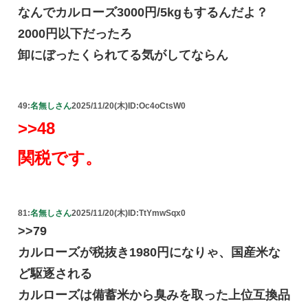
なんでカルローズ3000円/5kgもするんだよ？
2000円以下だったろ
卸にぼったくられてる気がしてならん
49:
名無しさん
2025/11/20(木)
ID:Oc4oCtsW0
>>48
関税です。
81:
名無しさん
2025/11/20(木)
ID:TtYmwSqx0
>>79
カルローズが税抜き1980円になりゃ、国産米な
ど駆逐される
カルローズは備蓄米から臭みを取った上位互換品