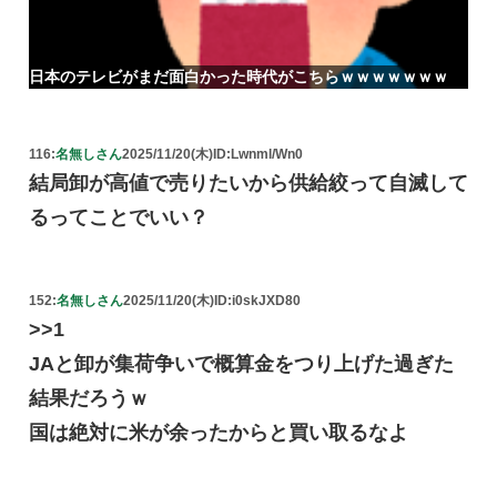
日本のテレビがまだ面白かった時代がこちらｗｗｗｗｗｗｗ
116:
名無しさん
2025/11/20(木)
ID:Lwnml/Wn0
結局卸が高値で売りたいから供給絞って自滅して
るってことでいい？
152:
名無しさん
2025/11/20(木)
ID:i0skJXD80
>>1
JAと卸が集荷争いで概算金をつり上げた過ぎた
結果だろうｗ
国は絶対に米が余ったからと買い取るなよ