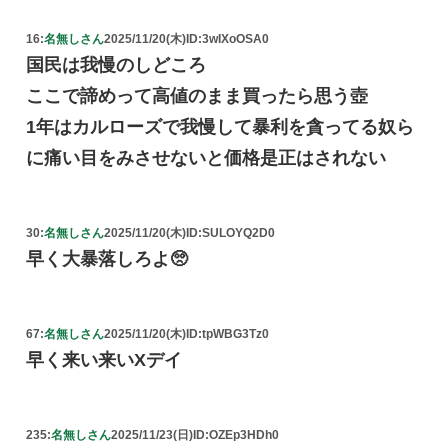
16:
名無しさん
2025/11/20(木)
ID:3wIXoOSA0
国民は我慢のしどころ
ここで諦めって高値のまま買ったら思う壺
1年はカルローズで我慢して暴利を貪ってる奴ら
に痛い目をみさせないと価格是正はされない
30:
名無しさん
2025/11/20(木)
ID:SULOYQ2D0
早く大暴落しろよ🥺
67:
名無しさん
2025/11/20(木)
ID:tpWBG3Tz0
早く来い来いXデイ
235:
名無しさん
2025/11/23(日)
ID:OZEp3HDh0