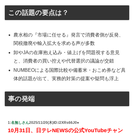
この話題の要点は？
農水相の『市場に任せる』発言で消費者側が反発、
関税撤廃や輸入拡大を求める声が多数
卸やJAの在庫抱え込み・値上げを問題視する意見
と、消費者の買い控えや代替選択の議論が交錯
NUMBEOによる国際比較や備蓄米・おこめ券など具
体的話題が出て、実務的対策の提案や疑問も浮上
事の発端
1:
名無しさん
2025/11/20(木)
ID:/2XRs66J0●
10月31日、日テレNEWSの公式YouTubeチャン