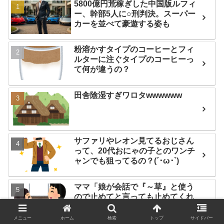
5800億円荒稼ぎした中国版ルフィ
ー、幹部5人に○刑判決。スーパー
カーを並べて豪遊する姿も
粉溶かすタイプのコーヒーとフィ
ルターに注ぐタイプのコーヒーっ
て何が違うの？
田舎陰湿すぎワロタwwwwww
サファリやレオン見てるおじさん
って、20代おにゃの子とのワンチ
ャンでも狙ってるの？(´･ω･`)
ママ「娘が会話で『～草』と使う
ので止めてと言っても止めてくれ
ません。どうしたらいいです
か？」
メニュー
ホーム
検索
トップ
サイドバー