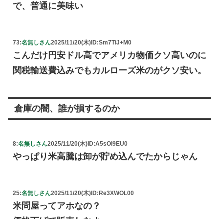
で、普通に美味い
73:
名無しさん
2025/11/20(木)
ID:Sm7TiJ+M0
こんだけ円安ドル高でアメリカ物価クソ高いのに
関税輸送費込みでもカルローズ米のがクソ安い。
倉庫の闇、誰が損するのか
8:
名無しさん
2025/11/20(木)
ID:A5sOl9EU0
やっぱり米高騰は卸が貯め込んでたからじゃん
25:
名無しさん
2025/11/20(木)
ID:Re3XWOL00
米問屋ってアホなの？