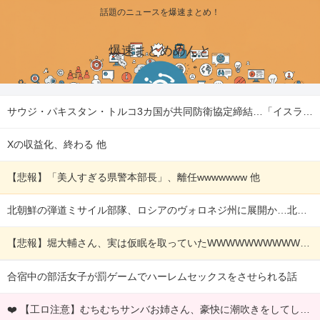
話題のニュースを爆速まとめ！
爆速まとめめんと
サウジ・パキスタン・トルコ3カ国が共同防衛協定締結…「イスラム版NATO」指摘も！ 他
Xの収益化、終わる 他
【悲報】「美人すぎる県警本部長」、離任wwwwwww 他
北朝鮮の弾道ミサイル部隊、ロシアのヴォロネジ州に展開か…北朝鮮は本質的にウクライナと戦争状態に！ 他
【悲報】堀大輔さん、実は仮眠を取っていたWWWWWWWWWWWWWWWWWWWWWWWWWWWWWWWWWWWWWWWWWW 他
合宿中の部活女子が罰ゲームでハーレムセックスをさせられる話
❤️ 【工ロ注意】むちむちサンバお姉さん、豪快に潮吹きをしてしまうｗｗｗｗｗｗｗｗ