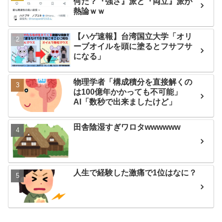
何だ？『強さ』派と『両立』派が
熱論ｗｗ
【ハゲ速報】台湾国立大学「オリ
ーブオイルを頭に塗るとフサフサ
になる」
物理学者「構成積分を直接解くの
は100億年かかっても不可能」
AI「数秒で出来ましたけど」
田舎陰湿すぎワロタwwwwww
人生で経験した激痛で1位はなに？