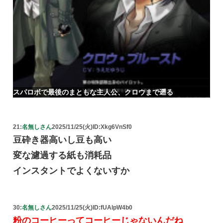
スパロボで最後のまともな主人公、クロウまで遡る
21:
名無しさん
2025/11/25(火)
ID:Xkg6VnSf0
豆砕き器高いし豆も高い
変な濾過する紙も消耗品
インスタントでよくないすか
30:
名無しさん
2025/11/25(火)
ID:fUAlpW4b0
粉のコーヒーってコーヒーじゃないんだね