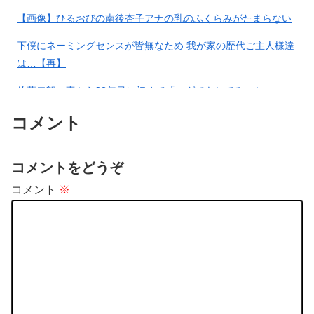
【画像】ひるおびの南後杏子アナの乳のふくらみがたまらない
下僕にネーミングセンスが皆無なため 我が家の歴代ご主人様達
は…【再】
佐藤二朗、妻から33年目に初めて「ハグでもしてみっか」
→「君と生きてきて、本当に良かったです」と感激
コメント
コメントをどうぞ
コメント
※