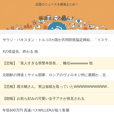
話題のニュースを爆速まとめ！
爆速まとめめんと
サウジ・パキスタン・トルコ3カ国が共同防衛協定締結…「イスラム版NATO」指摘も！ 他
Xの収益化、終わる 他
【悲報】「美人すぎる県警本部長」、離任wwwwwww 他
北朝鮮の弾道ミサイル部隊、ロシアのヴォロネジ州に展開か…北朝鮮は本質的にウクライナと戦争状態に！ 他
【悲報】堀大輔さん、実は仮眠を取っていたWWWWWWWWWWWWWWWWWWWWWWWWWWWWWWWWWWWWWWWWWW 他
【朗報】お前ら好みの可愛い女子アナが発見される
年収600万円 高速バスWILLERが狙う客層