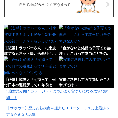
自分で地頭がいいとか言う奴って
【悲報】ラッパーさん、札束披
「金がないと結婚も子育ても無
露するもネット民から新社会人
理」←これって本当にガチのマ
の初ボーナスくらいしかないと
ジなんか？
笑われる
【悲報】韓国人「え待って、何
実際に料理してみて驚いたこと
で日本の避難所って10年前と同
挙げてけ→
レベルなの(ドン引き
3歳女児が開くガレージドアにつかまり宙づりになる危険な瞬
間！！
【サッカー】歴史的転換点を迎えたＪリーグ Ｊ１史上最多６
【悲報】ロシア、じわじわと逝
【悲報】「果糖」が「がん転
万３９６０人の観...
き始める
移」を促すと判明