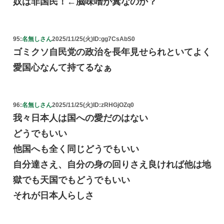
奴は非国民！←脳味噌が糞なのか？
95:
名無しさん
2025/11/25(火)
ID:gg7CsAbS0
ゴミクソ自民党の政治を長年見せられといてよく
愛国心なんて持てるなぁ
96:
名無しさん
2025/11/25(火)
ID:zRHGjOZq0
我々日本人は国への愛だのはない
どうでもいい
他国へも全く同じどうでもいい
自分達さえ、自分の身の回りさえ良ければ他は地
獄でも天国でもどうでもいい
それが日本人らしさ