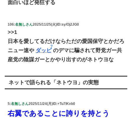
面白いほど発狂する
106:
名無しさん
2025/11/25(火)
ID:sy/Oj2JG0
>>1
日本を愛してるだけならただの愛国保守とかだろ
ニュー速や
ダッピ
のデマに騙されて野党ガー共
産党の陰謀ガーとかやり出すのがネトウヨな
ネットで語られる「ネトウヨ」の実態
5:
名無しさん
2025/11/24(月)
ID:+Tu7lKvb0
右翼であることに誇りを持とう