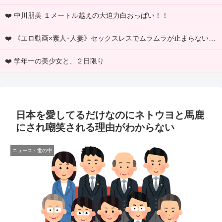
❤️ 中川朋美 １メートル越えの大迫力白おっぱい！！
❤️ 《エロ動画×素人･人妻》セックスレスでムラムラが止まらない結婚六年目の三十六歳の一児の母である若妻が男優と中出しセックス
❤️ 学年一の美少女と、２日限り
日本を愛してるだけなのにネトウヨと馬鹿
にされ嘲笑される理由がわからない
ニュース・世の中