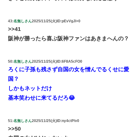
43:
名無しさん
2025/11/25(火)
ID:pEvVgJI+0
>>41
阪神が勝ったら喜ぶ阪神ファンはあきまへんの？
50:
名無しさん
2025/11/25(火)
ID:6F8A5cFO0
ろくに子孫も残さず自国の女を憎んでるくせに愛
国？
しかもネットだけ
基本笑わせに来てるだろ😂
51:
名無しさん
2025/11/25(火)
ID:ny4ctP/v0
>>50