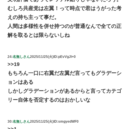
むしろ共産党は左翼！って時点で君はうがった考
えの持ち主って事だ。
人間は多様性を併せ持つのが普通なんで全ての正
解を取るとは限らないしね
24:
名無しさん
2025/11/25(火)
ID:pEvVgJI+0
>>19
もちろん一口に右翼だ左翼だ言ってもグラデーシ
ョンはある
しかしグラデーションがあるからと言ってカテゴ
リー自体を否定するのはおかしいな
30:
名無しさん
2025/11/25(火)
ID:smgyedWF0
>>1