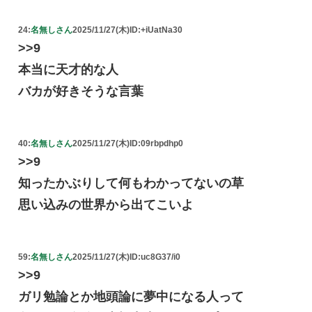
24:
名無しさん
2025/11/27(木)
ID:+iUatNa30
>>9
本当に天才的な人
バカが好きそうな言葉
40:
名無しさん
2025/11/27(木)
ID:09rbpdhp0
>>9
知ったかぶりして何もわかってないの草
思い込みの世界から出てこいよ
59:
名無しさん
2025/11/27(木)
ID:uc8G37/i0
>>9
ガリ勉論とか地頭論に夢中になる人って