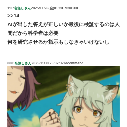
111:
名無しさん
2025/11/28(金)
ID:GiUdGkBX0
>>14
AIが出した答えが正しいか最後に検証するのは人
間だから科学者は必要
何を研究させるか指示もしなきゃいけないし
000:
名無しさん
2025/11/30 23:32:37
recommend