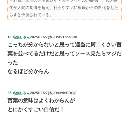
される。米国の発明家レイ・カーツワイルが提唱し、AIの進
化が人間の制御を超え、社会や文明に根底からの変化をもた
らすと予測されている。
16:
名無しさん
2025/11/27(木)
ID:aVTbho8R0
こっちが分からないと思って適当に厨二くさい言
葉を並べてるだけだと思ってソース見たらマジだ
った
なるほど分からん
36:
名無しさん
2025/11/27(木)
ID:uwfeDDGj0
言葉の意味はよくわからんが
とにかくすごい自信だ！