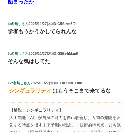
始まったか
4:
名無しさん
2025/11/27(木)
ID:C5Sizm6f0
学者もうかうかしてられんな
5:
名無しさん
2025/11/27(木)
ID:G8BvhMap0
そんな気はしてた
12:
名無しさん
2025/11/27(木)
ID:YmT1NCYm0
シンギュラリティ
はもうそこまで来てるな
【解説：シンギュラリティ】
人工知能（AI）が自身の能力を自己改善し、人間の知能を凌
駕する時点を指す未来予測の概念。「技術的特異点」とも訳