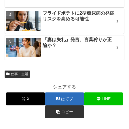
フライドポテトに2型糖尿病の発症
リスクを高める可能性
「妻は失礼」発言、言葉狩りか正
論か？
仕事・生活
シェアする
X
はてブ
LINE
コピー