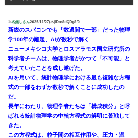
1:
名無しさん
2025/11/27(木)
ID:e8dQDg8f0
新鋭のスパコンでも「数週間で一部」だった物理
学100年の難題、AIが数秒で解く
ニューメキシコ大学とロスアラモス国立研究所の
科学者チームは、物理学者がかつて「不可能」と
考えていたことを成し遂げた。
AIを用いて、統計物理学における最も複雑な方程
式の一部をわずか数秒で解くことに成功したの
だ。
長年にわたり、物理学者たちは「構成積分」と呼
ばれる統計物理学の中核方程式の解明に苦戦して
きた。
この方程式は、粒子間の相互作用や、圧力・温