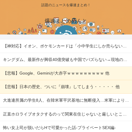
話題のニュースを爆速まとめ！
爆速まとめめんと
【神対応】イオン、ポケモンカードは「小中学生にしか売らない」 転売対策の決断 他
キングダム、最新作が興収40億突破も中国でバズらない→現地のリアルな評価を検証 他
【悲報】Google、Geminiが大赤字ｗｗｗｗｗｗｗｗｗ 他
【悲報】日本の歴史、ついに『崩壊』してしまう・・・・・ 他
大進連所属の学生8人、在韓米軍平沢基地に無断侵入…米軍により身柄拘束！ 他
正直ホロライブオタクするのって関東在住じゃないと厳しいところあるよな
怖い女上司が脱いだらHで可愛かった話-プライベートSEX編-