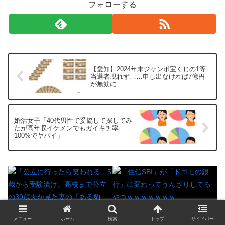
フォローする
【愛知】2024年末ジャンボ宝くじの1等
当選者現れず……申し出なければ7億円
が無効に
婚活女子「40代男性で妥協して探してみ
たが高年収イケメンでもガイキチ率
100%でヤバイ」
「公立に行ったら笑われる」5歳
「住信SBI」が「ドコモの銀行」
メニュー
ホーム
検索
トップ
サイドバー
から受験漬け。高校まで公立の
に変わってうんざりしてるやつ