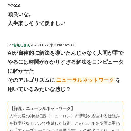
>>23
頭良いな。
人生楽しそうで羨ましい
54:
名無しさん
2025/11/27(木)
ID:idZ3oSsI0
AIが自律的に解法を導いたんじゃなく人間が手で
やるには時間がかかりすぎる解法をコンピュータ
に解かせた
そのアルゴリズムに
ニューラルネットワーク
を
用いているみたいな感じ？
【解説：ニューラルネットワーク】
人間の脳の神経細胞（ニューロン）が情報を処理する仕組み
を数学的なモデルで模倣した技術。このモデルを多層に重ね
た「ディープラーニング（深層学習）」の登場により、AIは