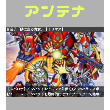
百合子「隣に座る貴女」【ミリマス】
【スパロボ】インパクトやアルファ外伝くらいのバランス求
む！！ → インパクトも最終的にはコアブースターで雑魚は
一撃で倒せてたけどね