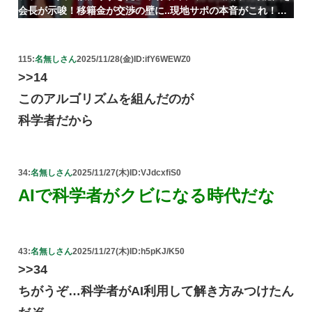
会長が示唆！移籍金が交渉の壁に..現地サポの本音がこれ！
【海外の反応】
115:
名無しさん
2025/11/28(金)
ID:ifY6WEWZ0
>>14
このアルゴリズムを組んだのが
科学者だから
34:
名無しさん
2025/11/27(木)
ID:VJdcxfiS0
AIで科学者がクビになる時代だな
43:
名無しさん
2025/11/27(木)
ID:h5pKJ/K50
>>34
ちがうぞ…科学者がAI利用して解き方みつけたん