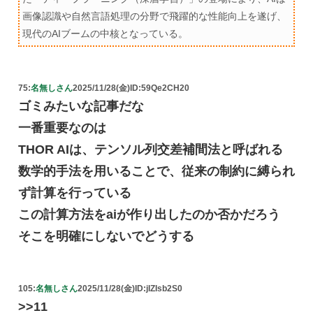
画像認識や自然言語処理の分野で飛躍的な性能向上を遂げ、
現代のAIブームの中核となっている。
75:
名無しさん
2025/11/28(金)
ID:59Qe2CH20
ゴミみたいな記事だな
一番重要なのは
THOR AIは、テンソル列交差補間法と呼ばれる
数学的手法を用いることで、従来の制約に縛られ
ず計算を行っている
この計算方法をaiが作り出したのか否かだろう
そこを明確にしないでどうする
105:
名無しさん
2025/11/28(金)
ID:jIZIsb2S0
>>11