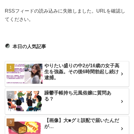
RSSフィードの読み込みに失敗しました。URLを確認し
てください。
本日の人気記事
やりたい盛りの中2が16歳の女子高
生を強姦。その後6時間勃起し続け
逮捕。
躁鬱手帳持ち元風俗嬢に質問あ
る？
【画像】大■グミ誤配で届いたんだ
が…