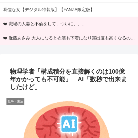
我儘な女【デジタル特装版】【FANZA限定版】
❤️ 職場の人妻と不倫をして、ついに、、、
❤️ 近藤あさみ 大人になると衣装も下着になり露出度も高くなるのでいいですよね～！
物理学者「構成積分を直接解くのは100億
年かかっても不可能」 AI「数秒で出来ま
したけど」
仕事・生活