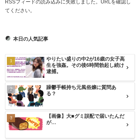
RSSフィードの読み込みに失敗しました。URLを確認し
てください。
本日の人気記事
やりたい盛りの中2が16歳の女子高
生を強姦。その後6時間勃起し続け
逮捕。
躁鬱手帳持ち元風俗嬢に質問あ
る？
【画像】大■グミ誤配で届いたんだ
が…