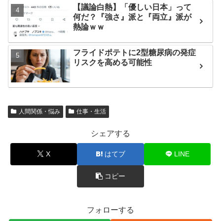
【議論白熱】「優しい日本」って
何だ？『強さ』派と『両立』派が
熱論ｗｗ
フライドポテトに2型糖尿病の発症
リスクを高める可能性
人間関係・悩み
仕事・生活
シェアする
X
はてブ
LINE
コピー
フォローする