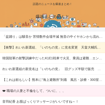
話題のニュースを爆速まとめ！
爆速まとめめんと
「盆踊り」は騒音か 苦情数件会場半減 無音の中イヤホンから流れる曲に合わせ踊るサイレント盆ダンスも 他
【衝撃】れいわ新選組、「いのちの党」に党名変更 天畠大輔氏が共同代表へ 他
韓国陸軍の射撃訓練中だったK1E1戦車で火災、乗員は避難…エンジンルーム付近から出火！ 他
れいわ新選組の新党名は「いのちの党」 旧グッズ半額で販売 どうなる秘書給与疑惑 他
【これは頼もしい】熊本に“海上避難所”到着 風呂・診療・300室を備えた「はくおうⅡ」 他
❤️ 職場の人妻と不倫をして、ついに、、、
音羽紀香 お股ぱっくりマッサージがいいですね～！