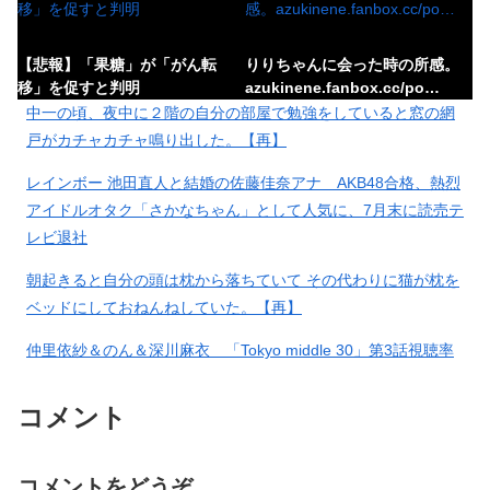
【悲報】「果糖」が「がん転
りりちゃんに会った時の所感。
移」を促すと判明
azukinene.fanbox.cc/po…
中一の頃、夜中に２階の自分の部屋で勉強をしていると窓の網
戸がカチャカチャ鳴り出した。【再】
レインボー 池田直人と結婚の佐藤佳奈アナ AKB48合格、熱烈
積水ハウス「地面師に55億円騙
最近、10年くらい使ってたモニ
アイドルオタク「さかなちゃん」として人気に、7月末に読売テ
し取られた…」 ワイ「はえーか
ターが流石に焼き付き始めたん
レビ退社
わいそう…会社滅茶苦茶やろな
ですけど、あの…
ぁ」
朝起きると自分の頭は枕から落ちていて その代わりに猫が枕を
ベッドにしておねんねしていた。【再】
「住信SBI」が「ドコモの銀行」
今年の6月に39年連れ添ったカミ
に変わってうんざりしてるやつ
仲里依紗＆のん＆深川麻衣 「Tokyo middle 30」第3話視聴率
さん59歳で亡くしました遺族年
ｗｗｗｗｗｗｗ
金の手続き…
は2.8％
コメント
【仰天】外国人「日本に夢中なアメリカ人は迷惑?」日本人の回
答が的確すぎた
【有能】政府「トラックはサー
「高卒、大卒、院卒とか関係無
ビスエリア利用有料化すればサ
しに扱う」とお偉方に言われた
コメントをどうぞ