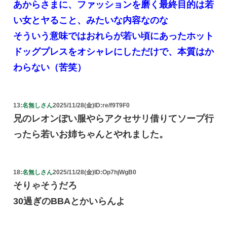
あからさまに、ファッションを磨く最終目的は若
い女とヤること、みたいな内容なのな
そういう意味ではおれらが若い頃にあったホット
ドッグプレスをオシャレにしただけで、本質はか
わらない（苦笑）
13:
名無しさん
2025/11/28(金)
ID:re/f9T9F0
兄のレオンぽい服やらアクセサリ借りてソープ行
ったら若いお姉ちゃんとやれました。
18:
名無しさん
2025/11/28(金)
ID:Op7hjWgB0
そりゃそうだろ
30過ぎのBBAとかいらんよ