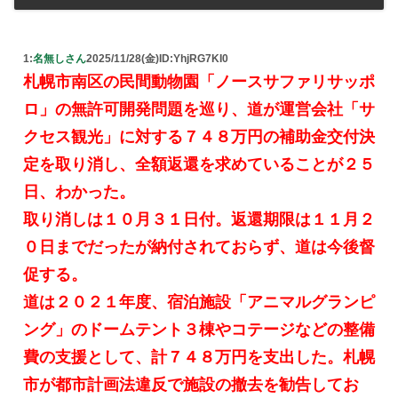
1:
名無しさん
2025/11/28(金)
ID:YhjRG7KI0
札幌市南区の民間動物園「ノースサファリサッポ
ロ」の無許可開発問題を巡り、道が運営会社「サ
クセス観光」に対する７４８万円の補助金交付決
定を取り消し、全額返還を求めていることが２５
日、わかった。
取り消しは１０月３１日付。返還期限は１１月２
０日までだったが納付されておらず、道は今後督
促する。
道は２０２１年度、宿泊施設「アニマルグランピ
ング」のドームテント３棟やコテージなどの整備
費の支援として、計７４８万円を支出した。札幌
市が都市計画法違反で施設の撤去を勧告してお