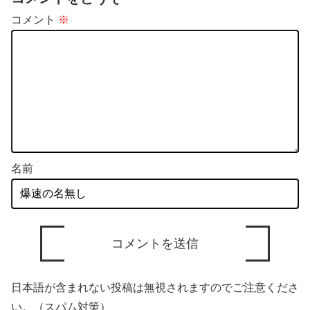
ボらず走るし流問題解決じゃ
修士卒の女の子が…
コメント
※
ね？」
名前
日本語が含まれない投稿は無視されますのでご注意くださ
い。（スパム対策）