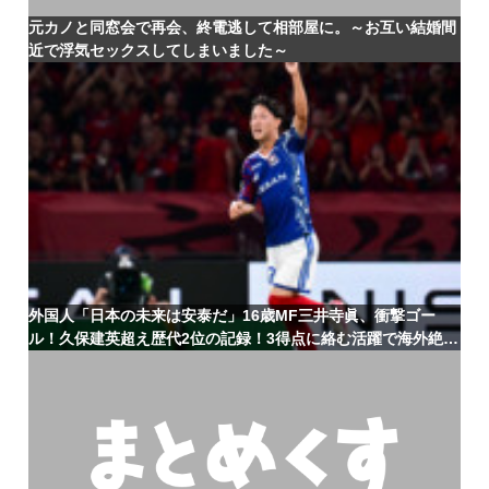
元カノと同窓会で再会、終電逃して相部屋に。～お互い結婚間
近で浮気セックスしてしまいました～
外国人「日本の未来は安泰だ」16歳MF三井寺眞、衝撃ゴー
ル！久保建英超え歴代2位の記録！3得点に絡む活躍で海外絶
賛！【海外の反応】