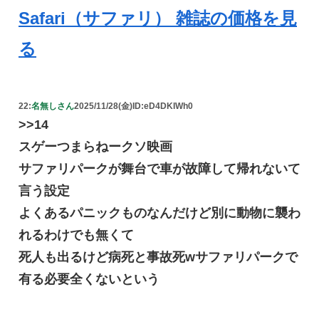
Safari（サファリ） 雑誌の価格を見
る
22:
名無しさん
2025/11/28(金)
ID:eD4DKIWh0
>>14
スゲーつまらねークソ映画
サファリパークが舞台で車が故障して帰れないて
言う設定
よくあるパニックものなんだけど別に動物に襲わ
れるわけでも無くて
死人も出るけど病死と事故死wサファリパークで
有る必要全くないという