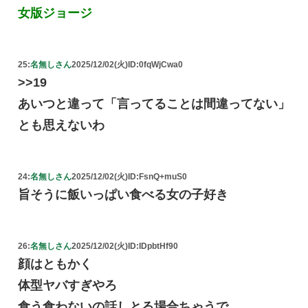
女版ジョージ
25:
名無しさん
2025/12/02(火)
ID:0fqWjCwa0
>>19
あいつと違って「言ってることは間違ってない」
とも思えないわ
24:
名無しさん
2025/12/02(火)
ID:FsnQ+muS0
旨そうに飯いっぱい食べる女の子好き
26:
名無しさん
2025/12/02(火)
ID:IDpbtHf90
顔はともかく
体型ヤバすぎやろ
食う食わないの話しとる場合ちゃうで