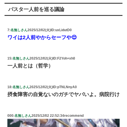
パスタ一人前を巡る議論
7:
名無しさん
2025/12/02(火)
ID:uxLidutD0
ワイは2人前やからセーフや😌
15:
名無しさん
2025/12/02(火)
ID:F2Yoh+xh0
一人前とは（哲学）
18:
名無しさん
2025/12/02(火)
ID:pTNLNnyA0
摂食障害の自覚ないのガチでヤバいよ。病院行け
000:
名無しさん
2025/12/02 22:52:34
recommend