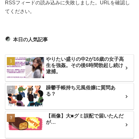
RSSフィードの読み込みに失敗しました。URLを確認し
てください。
本日の人気記事
やりたい盛りの中2が16歳の女子高
生を強姦。その後6時間勃起し続け
逮捕。
躁鬱手帳持ち元風俗嬢に質問あ
る？
【画像】大■グミ誤配で届いたんだ
が…