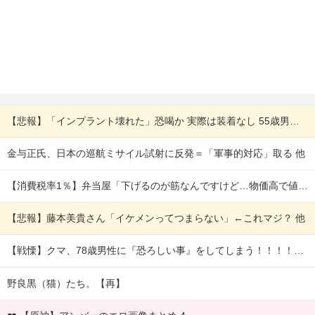
【悲報】「インプラント壊れた」恐喝か 実際は装着なし 55歳男逮捕「100件で4000万円得た」 他
金与正氏、日本の巡航ミサイル試射に反発＝「軍事的対応」取る 他
【消費税率1％】弁当屋「下げるのが筋なんですけど…物価高で値段も上げられず利益のないギリギリの状態なので据え置きます」 他
【悲報】藤本美貴さん「イケメンってつまらない」←これマジ？ 他
【戦慄】クマ、78歳男性に『恐ろしい事』をしてしまう！！！！！！！ 他
野良黒（猫）たち。【再】