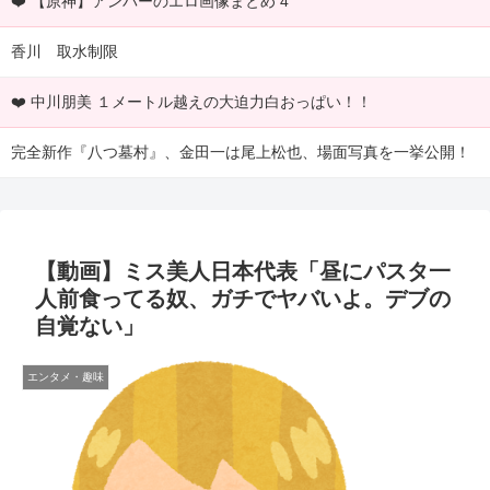
❤️ 【原神】アンバーのエロ画像まとめ 4
香川 取水制限
❤️ 中川朋美 １メートル越えの大迫力白おっぱい！！
完全新作『八つ墓村』、金田一は尾上松也、場面写真を一挙公開！
【動画】ミス美人日本代表「昼にパスタ一
人前食ってる奴、ガチでヤバいよ。デブの
自覚ない」
エンタメ・趣味