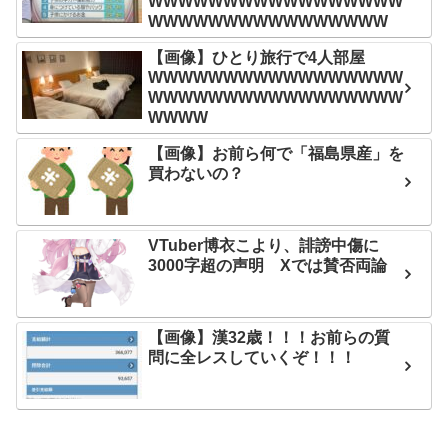
WWWWWWWWWWWWWWWWW
WWWWWWWWWWWWWWWW
【画像】ひとり旅行で4人部屋
WWWWWWWWWWWWWWWWW
WWWWWWWWWWWWWWWWW
WWWW
【画像】お前ら何で「福島県産」を
買わないの？
VTuber博衣こより、誹謗中傷に
3000字超の声明 Xでは賛否両論
【画像】漢32歳！！！お前らの質
問に全レスしていくぞ！！！