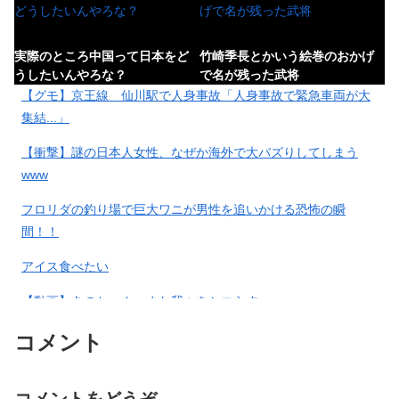
実際のところ中国って日本をど
竹崎季長とかいう絵巻のおかげ
うしたいんやろな？
で名が残った武将
【グモ】京王線 仙川駅で人身事故「人身事故で緊急車両が大
集結...」
【衝撃】謎の日本人女性、なぜか海外で大バズりしてしまう
無念…。風で落ちたのか？悪戯
【悲報】日本人、バカかもしれ
www
に発芽させたアボカドは露地栽
ない。食品消費税減税
培出来るのかチャ…
（8%→1%）に93.2%の国民が賛
フロリダの釣り場で巨大ワニが男性を追いかける恐怖の瞬
成してしまう
間！！
アイス食べたい
熊本の戦国大名ってあんまり大
姪(小3)にiPadとApplePencil貸
物いないな
したらこれ怒りたいのこっち…
【動画】あのちゃん、また我々をシコらすｗｗｗｗｗｗｗｗｗ
ｗｗｗｗｗｗｗｗｗｗｗｗｗｗｗ
コメント
【悲報】NISA大暴落 一晩でマ
董卓「ワシが生き残る方法」
イナス20万円も吹き飛んだもよ
【急募】