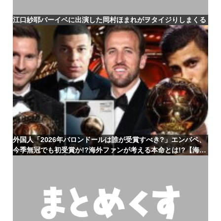
江口紗耶バーイベに出演した岡村ほまれがヲタイジりしまくる
外国人「2026年バロンドールは誰が受賞すべき?」エンバペ、
今季無冠でも初受賞か!?海外ファンが考える本命とは!?【海外
の反応】