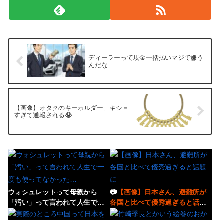
ディーラーって現金一括払いマジで嫌う
んだな
【画像】オタクのキーホルダー、キショ
すぎて通報される😭
ウォシュレットって母親から
📷
【画像】日本さん、避難所が
「汚い」って言われて人生で一
各国と比べて優秀過ぎると話題
度も使ってなかった…
に