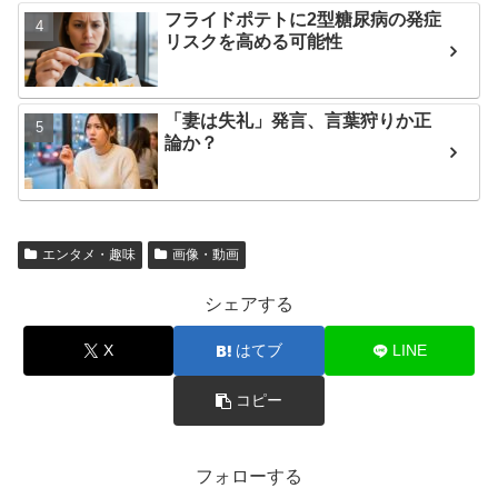
フライドポテトに2型糖尿病の発症
リスクを高める可能性
「妻は失礼」発言、言葉狩りか正
論か？
エンタメ・趣味
画像・動画
シェアする
X
はてブ
LINE
コピー
フォローする