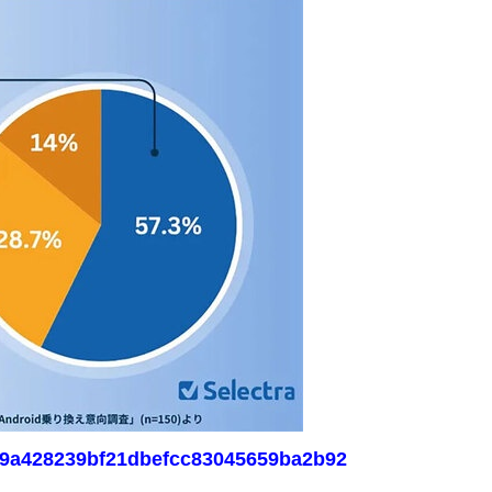
e669a428239bf21dbefcc83045659ba2b92