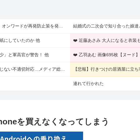
【これは重い】貴重品を取りに店舗へ戻った従業員3人が死亡 オンワードが再発防止策を発表 他
結婚式の二次会で知り合った娘達
紙にしていたのか 他
❤️ 近藤あさみ 大人になると衣
少」と軍高官が警告！ 他
❤️ 乙羽あむ 画像695枚【ヌード】
ＮＨＫ職員が番組出演者から性被害、別職場への復職希望に応じない不適切対応…メディア総局長が陳謝 他
【悲報】行きつけの居酒屋に立ち
連れて行かれた
honeを買えなくなってしまう