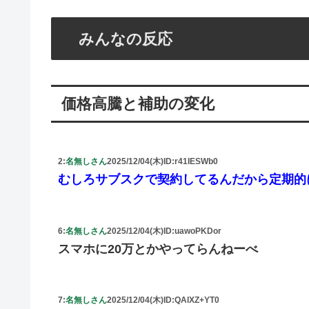
みんなの反応
価格高騰と補助の変化
2:
名無しさん
2025/12/04(木)
ID:r41IESWb0
むしろサブスクで契約してるんだから定期的
6:
名無しさん
2025/12/04(木)
ID:uawoPKDor
スマホに20万とかやってらんねーべ
7:
名無しさん
2025/12/04(木)
ID:QAlXZ+YT0