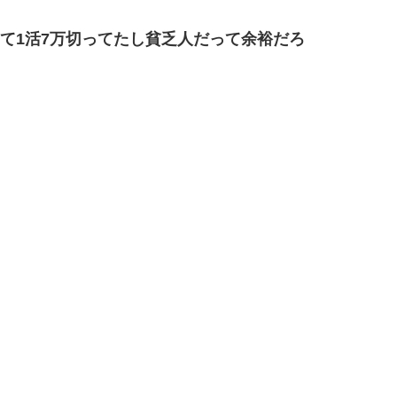
って1活7万切ってたし貧乏人だって余裕だろ