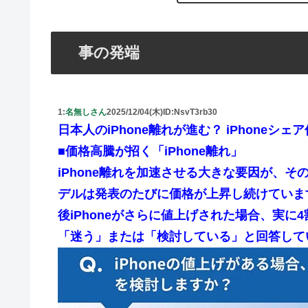
事の発端
1:
名無しさん
2025/12/04(木)
ID:NsvT3rb30
日本人のiPhone離れが進む？ iPhoneシ
■価格高騰が招く「iPhone離れ」
iPhone離れを加速させる大きな要因が、そ
デルは発表のたびに価格が上昇し続けていま
後iPhoneがさらに値上げされた場合、実に4割
「迷う」または「検討している」と回答して