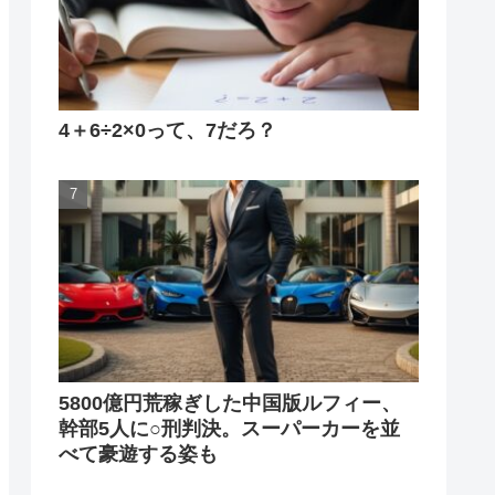
4＋6÷2×0って、7だろ？
5800億円荒稼ぎした中国版ルフィー、
幹部5人に○刑判決。スーパーカーを並
べて豪遊する姿も