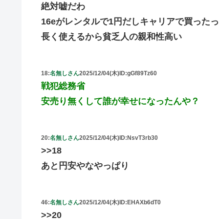
絶対嘘だわ
16eがレンタルで1円だしキャリアで買った
長く使えるから貧乏人の親和性高い
18:
名無しさん
2025/12/04(木)
ID:gGf89Tz60
戦犯総務省
安売り無くして誰が幸せになったんや？
20:
名無しさん
2025/12/04(木)
ID:NsvT3rb30
>>18
あと円安やなやっぱり
46:
名無しさん
2025/12/04(木)
ID:EHAXb6dT0
>>20