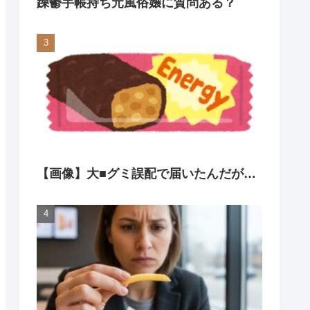
躁鬱手帳持ち元風俗嬢に質問ある？
【画像】大■グミ誤配で届いたんだが…