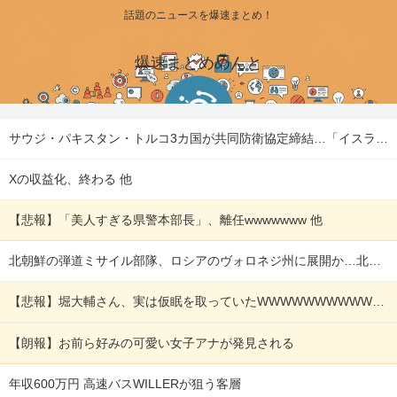
話題のニュースを爆速まとめ！
爆速まとめめんと
サウジ・パキスタン・トルコ3カ国が共同防衛協定締結…「イスラム版NATO」指摘も！ 他
Xの収益化、終わる 他
【悲報】「美人すぎる県警本部長」、離任wwwwwww 他
北朝鮮の弾道ミサイル部隊、ロシアのヴォロネジ州に展開か…北朝鮮は本質的にウクライナと戦争状態に！ 他
【悲報】堀大輔さん、実は仮眠を取っていたWWWWWWWWWWWWWWWWWWWWWWWWWWWWWWWWWWWWWWWWWW 他
【朗報】お前ら好みの可愛い女子アナが発見される
年収600万円 高速バスWILLERが狙う客層