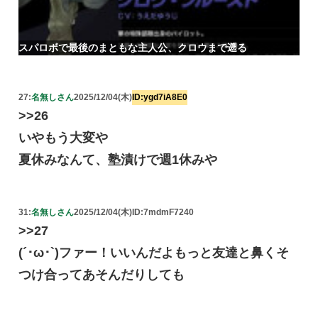
スパロボで最後のまともな主人公、クロウまで遡る
27:
名無しさん
2025/12/04(木)
ID:ygd7iA8E0
>>26
いやもう大変や
夏休みなんて、塾漬けで週1休みや
31:
名無しさん
2025/12/04(木)
ID:7mdmF7240
>>27
(´･ω･`)ファー！いいんだよもっと友達と鼻くそ
つけ合ってあそんだりしても