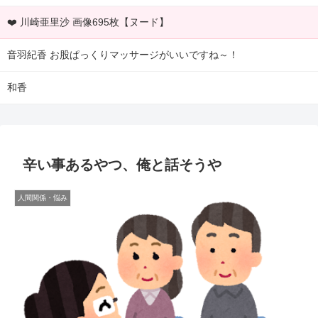
❤️ 川崎亜里沙 画像695枚【ヌード】
音羽紀香 お股ぱっくりマッサージがいいですね～！
和香
辛い事あるやつ、俺と話そうや
人間関係・悩み