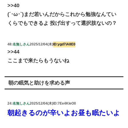
>>40
(´･ω･`)まだ若いんだからこれから勉強なんてい
くらでもできるよ 投げ出すって選択肢ないの？
48:
名無しさん
2025/12/04(木)
ID:ygd7iA8E0
>>44
ここまで来たらもうないね
朝の眠気と助けを求める声
24:
名無しさん
2025/12/04(木)
ID:7Ee4KleO0
朝起きるのが辛いよお昼も眠たいよ