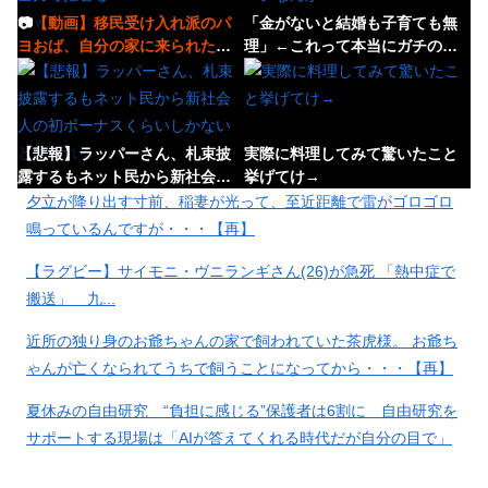
📷
【動画】移民受け入れ派のパ
「金がないと結婚も子育ても無
ヨおば、自分の家に来られたら
理」←これって本当にガチのマ
全力で拒否るｗｗｗｗｗｗｗｗ
ジなんか？
ｗｗ
【悲報】ラッパーさん、札束披
実際に料理してみて驚いたこと
露するもネット民から新社会人
挙げてけ→
の初ボーナスくらいしかないと
夕立が降り出す寸前、稲妻が光って、至近距離で雷がゴロゴロ
笑われる
鳴っているんですが・・・【再】
【ラグビー】サイモニ・ヴニランギさん(26)が急死 「熱中症で
【悲報】韓国人「え待って、何
【悲報】ロシア、じわじわと逝
搬送」 九...
で日本の避難所って10年前と同
き始める
レベルなの(ドン引き
近所の独り身のお爺ちゃんの家で飼われていた茶虎様。 お爺ち
ゃんが亡くなられてうちで飼うことになってから・・・【再】
夏休みの自由研究 “負担に感じる”保護者は6割に 自由研究を
サポートする現場は「AIが答えてくれる時代だが自分の目で」
大分発