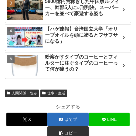
5800億円荒稼ぎした中国版ルフィ
ー、幹部5人に○刑判決。スーパー
カーを並べて豪遊する姿も
【ハゲ速報】台湾国立大学「オリ
ーブオイルを頭に塗るとフサフサ
になる」
粉溶かすタイプのコーヒーとフィ
ルターに注ぐタイプのコーヒーっ
て何が違うの？
人間関係・悩み
仕事・生活
シェアする
X
はてブ
LINE
コピー