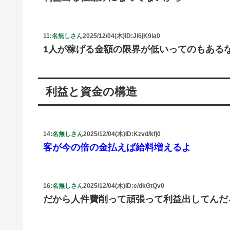
11:
名無しさん
2025/12/04(木)
ID:Ji6jK9la0
1人が稼げる金額の限界が低いってのもある
利益と資金の構造
14:
名無しさん
2025/12/04(木)
ID:Kzvd/kfj0
客が今の倍の金払えば給料増えるよ
16:
名無しさん
2025/12/04(木)
ID:e/dkGtQv0
だから人件費削って頑張って利益出してんだ