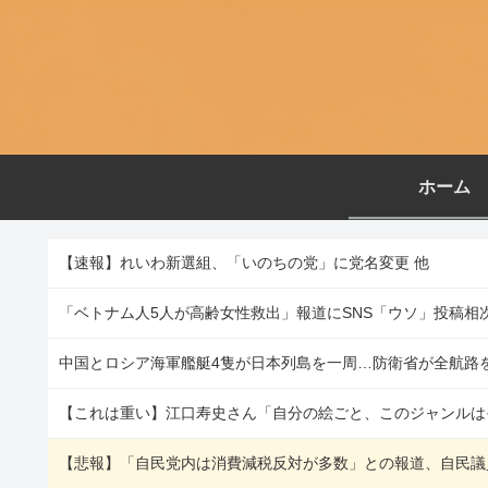
ホーム
【速報】れいわ新選組、「いのちの党」に党名変更 他
中国とロシア海軍艦艇4隻が日本列島を一周…防衛省が全航路を
【これは重い】江口寿史さん「自分の絵ごと、このジャンルは