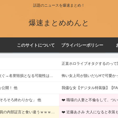
話題のニュースを爆速まとめ！
爆速まとめめんと
このサイトについて
プライバシーポリシー
正直ホロライブオタクするのって
「ベトナム人5人が高齢女性救出」報道にSNS「ウソ」投稿相次ぐ→名誉毀損となる可能性は？ 他
怖い女上司が脱いだらHで可愛かっ
公開！ 他
我儘な女【デジタル特装版】【FA
そろそろ終わりかな」 他
❤️ 職場の人妻と不倫をして、つ
【悲報】「自民党内は消費減税反対が多数」との報道、自民議員の内部証言と食い違うｗｗｗｗ 他
❤️ 近藤あさみ 大人になると衣