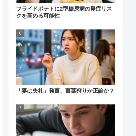
フライドポテトに2型糖尿病の発症リス
クを高める可能性
「妻は失礼」発言、言葉狩りか正論か？