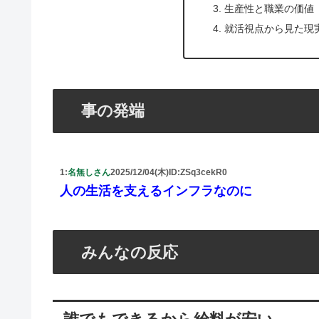
生産性と職業の価値
就活視点から見た現
事の発端
1:
名無しさん
2025/12/04(木)
ID:ZSq3cekR0
人の生活を支えるインフラなのに
みんなの反応