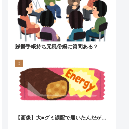
躁鬱手帳持ち元風俗嬢に質問ある？
【画像】大■グミ誤配で届いたんだが…