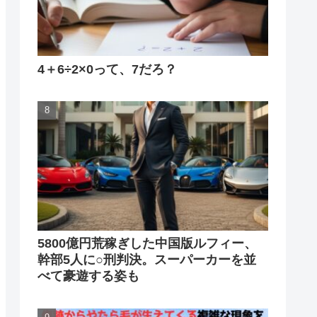
4＋6÷2×0って、7だろ？
5800億円荒稼ぎした中国版ルフィー、
幹部5人に○刑判決。スーパーカーを並
べて豪遊する姿も