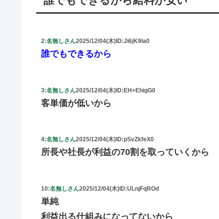
誰でもできるから給料が安い
2:
名無しさん
2025/12/04(木)
ID:Ji6jK9la0
誰でもできるから
3:
名無しさん
2025/12/04(木)
ID:EH+EhigG0
客単価が低いから
4:
名無しさん
2025/12/04(木)
ID:pSvZkfeX0
所長や社長が利益の70割を取っていくから
10:
名無しさん
2025/12/04(木)
ID:ULnjFqROd
単純
利益出る仕組みになってないから