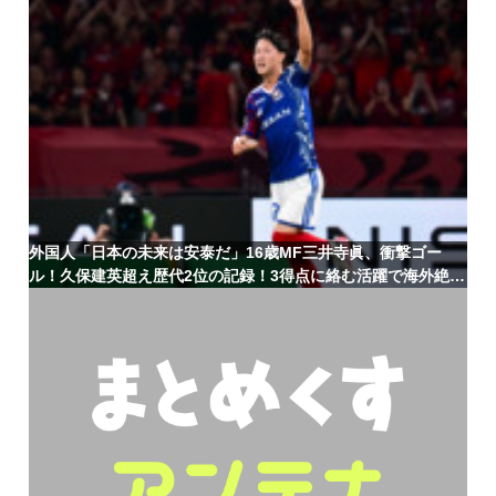
外国人「日本の未来は安泰だ」16歳MF三井寺眞、衝撃ゴー
ル！久保建英超え歴代2位の記録！3得点に絡む活躍で海外絶
賛！【海外の反応】