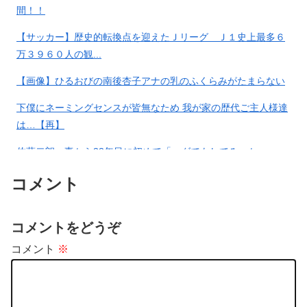
間！！
【サッカー】歴史的転換点を迎えたＪリーグ Ｊ１史上最多６
保護猫カフェで流血するくらい
【国内】従業員「退職」で倒
万３９６０人の観...
引っ掻かれちゃった店員さんか
産、5年連続で増加 過去最多ペ
ら元々虐待を受け…
ースで推移 「賃上げできず」
【画像】ひるおびの南後杏子アナの乳のふくらみがたまらない
下僕にネーミングセンスが皆無なため 我が家の歴代ご主人様達
は…【再】
【悲報】ロシア、じわじわと逝
実際に料理してみて驚いたこと
き始める
挙げてけ→
佐藤二朗、妻から33年目に初めて「ハグでもしてみっか」
→「君と生きてきて、本当に良かったです」と感激
コメント
東京行きの最終新幹線自由席、
【悲報】「果糖」が「がん転
コメントをどうぞ
人が入りきらず何百人か長岡で
移」を促すと判明
野宿確定…🫨素晴…
コメント
※