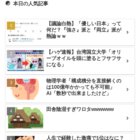
本日の人気記事
【議論白熱】「優しい日本」って
何だ？『強さ』派と『両立』派が
熱論ｗｗ
【ハゲ速報】台湾国立大学「オリ
ーブオイルを頭に塗るとフサフサ
になる」
物理学者「構成積分を直接解くの
は100億年かかっても不可能」
AI「数秒で出来ましたけど」
田舎陰湿すぎワロタwwwwww
人生で経験した激痛で1位はなに？