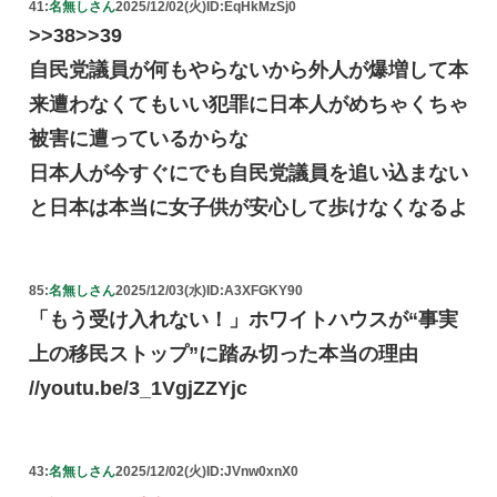
41:
名無しさん
2025/12/02(火)
ID:EqHkMzSj0
>>38>>39
自民党議員が何もやらないから外人が爆増して本
来遭わなくてもいい犯罪に日本人がめちゃくちゃ
被害に遭っているからな
日本人が今すぐにでも自民党議員を追い込まない
と日本は本当に女子供が安心して歩けなくなるよ
85:
名無しさん
2025/12/03(水)
ID:A3XFGKY90
「もう受け入れない！」ホワイトハウスが“事実
上の移民ストップ”に踏み切った本当の理由
//youtu.be/3_1VgjZZYjc
43:
名無しさん
2025/12/02(火)
ID:JVnw0xnX0