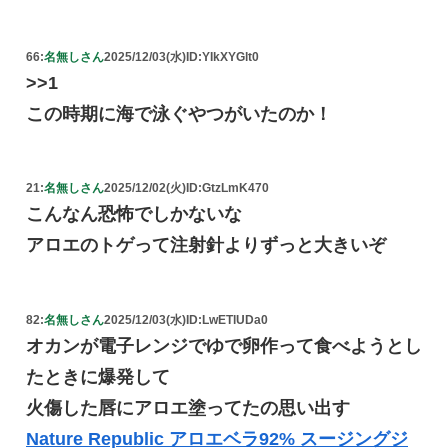
66:
名無しさん
2025/12/03(水)
ID:YIkXYGlt0
>>1
この時期に海で泳ぐやつがいたのか！
21:
名無しさん
2025/12/02(火)
ID:GtzLmK470
こんなん恐怖でしかないな
アロエのトゲって注射針よりずっと大きいぞ
82:
名無しさん
2025/12/03(水)
ID:LwETlUDa0
オカンが電子レンジでゆで卵作って食べようとし
たときに爆発して
火傷した唇にアロエ塗ってたの思い出す
Nature Republic アロエベラ92% スージングジ