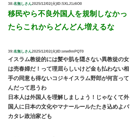
38:
名無しさん
2025/12/02(火)
ID:SXLJ1z6O0
移民やら不良外国人を規制しなかっ
たらこれからどんどん増えるな
39:
名無しさん
2025/12/02(火)
ID:onw9mPQT0
イスラム教徒的には髪や肌を隠さない異教徒の女
は売春婦だ！って理屈らしいけど金も払わない相
手の同意も得ないコジキイスラム野郎が何言って
んだって思うわ
日本人は外国人を理解しましょう！じゃなくて外
国人に日本の文化やマナールールたたき込めよバ
カタレ政治家ども