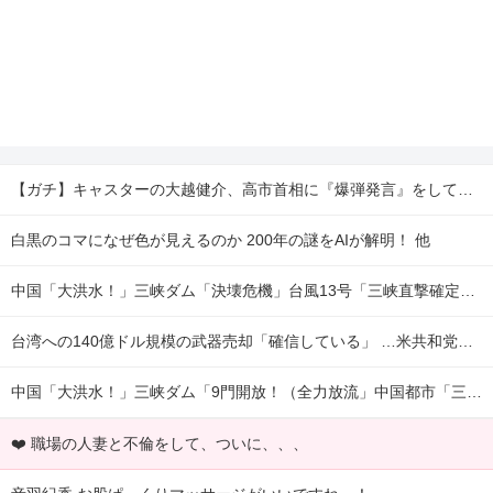
【ガチ】キャスターの大越健介、高市首相に『爆弾発言』をしてしまう！！！！！ 他
白黒のコマになぜ色が見えるのか 200年の謎をAIが解明！ 他
中国「大洪水！」三峡ダム「決壊危機」台風13号「三峡直撃確定」日本「最も強い勢力で接近！（伊勢湾台風級」台風13号と15号「中国本土でぶつかり合う（前代未聞」→ 他
台湾への140億ドル規模の武器売却「確信している」 …米共和党重鎮、マコール議員が表明！ 他
中国「大洪水！」三峡ダム「9門開放！（全力放流」中国都市「三峡沿線の道路水没」中国政府「高速道路封鎖！」中国ダム「緊急放流に合わせて開門（土砂崩れ発生」→ 他
❤️ 職場の人妻と不倫をして、ついに、、、