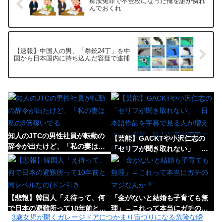
痴漢冤罪で不登校になった俺を誰か憐れ
んでおくれ
【速報】中国人の男、「拳銃24丁」を中
国から日本国内に持ち込んだ容疑で逮捕
知人のJTCの男性社員が転勤の
【芸能】GACKTや小沢仁志の
辞令が出たけど、「私の妻は私
「セリフが聞き取れない」 日
の3倍稼いでる…
本語作品を字幕で見る人が増え
ている背景…聴力低下が原因で
はない？
【悲報】韓国人「え待って、何
「金がないと結婚も子育ても無
で日本の避難所って10年前と同
理」←これって本当にガチのマ
3歳女児が開くガレージドアにつかまり宙づりになる危険な瞬
レベルなの(ドン引き
ジなんか？