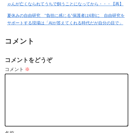
ゃんが亡くなられてうちで飼うことになってから・・・【再】
夏休みの自由研究 “負担に感じる”保護者は6割に 自由研究を
サポートする現場は「AIが答えてくれる時代だが自分の目で」
大分発
コメント
【衝撃】佐々木が6回自責2もサヨナラ負けに。あまりの酷さに
ドン引きするドジャースファン
コメントをどうぞ
コメント
※