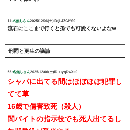
11:
名無しさん
2025/12/06(土)
ID:jLJZGlYS0
流石にここまで行くと孫でも可愛くないよなw
刑罰と更生の議論
56:
名無しさん
2025/12/06(土)
ID:+tyqDwXs0
シャバに出てる間はほぼほぼ犯罪し
てて草
16歳で傷害致死（殺人）
闇バイトの指示役でも死人出てるし