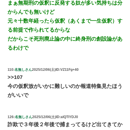
まぁ無期刑の仮釈に反発する奴が多い気持ちは分
からんでも無いけど
元々十数年経ったら仮釈（あくまで一生仮釈）す
る前提で作られてるからな
だからこそ死刑廃止論の中に終身刑の創設論があ
るわけで
110:
名無しさん
2025/12/06(土)
ID:VZ11Fg+40
>>107
今の仮釈放がいかに難しいのか報道特集見たほう
がいいで
126:
名無しさん
2025/12/06(土)
ID:alQTlYDJ0
詐欺で３年後２年後で捕まってるけど出てきてか