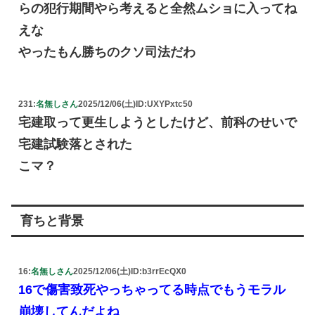
らの犯行期間やら考えると全然ムショに入ってね
えな
やったもん勝ちのクソ司法だわ
231:
名無しさん
2025/12/06(土)
ID:UXYPxtc50
宅建取って更生しようとしたけど、前科のせいで
宅建試験落とされた
こマ？
育ちと背景
16:
名無しさん
2025/12/06(土)
ID:b3rrEcQX0
16で傷害致死やっちゃってる時点でもうモラル
崩壊してんだよね