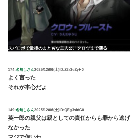
スパロボで最後のまともな主人公、クロウまで遡る
174:
名無しさん
2025/12/06(土)
ID:Z2r3eZyH0
よく言った
それが本心だよ
149:
名無しさん
2025/12/06(土)
ID:QEgJsidG0
英一郎の親父は親としての責任からも罪から逃げ
なかった
マジで偉いわ