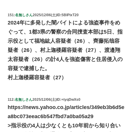
151:
名無しさん
2025/12/06(土)
ID:5BlPixT20
2024年に多発した闇バイトによる強盗事件をめ
ぐって、1都3県の警察の合同捜査本部は5日、指
示役として福地紘人容疑者（26）、齊藤拓哉容
疑者（26）、村上迦楼羅容疑者（27）、渡邉翔
太容疑者（26）の計4人を強盗傷害と住居侵入の
容疑で逮捕した。
村上迦楼羅容疑者（27）
112:
名無しさん
2025/12/06(土)
ID:+tyqDwXs0
https://news.yahoo.co.jp/articles/349eb3b6d5e
a8bc073eeac6b547fbd7a0ba05a29
>指示役の4人は少なくとも10年前から知り合い