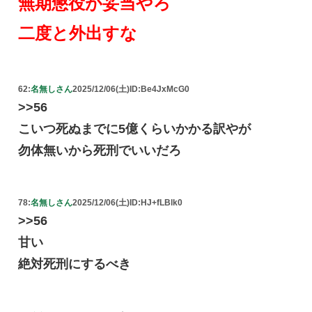
無期懲役が妥当やろ
二度と外出すな
62:
名無しさん
2025/12/06(土)
ID:Be4JxMcG0
>>56
こいつ死ぬまでに5億くらいかかる訳やが
勿体無いから死刑でいいだろ
78:
名無しさん
2025/12/06(土)
ID:HJ+fLBlk0
>>56
甘い
絶対死刑にするべき