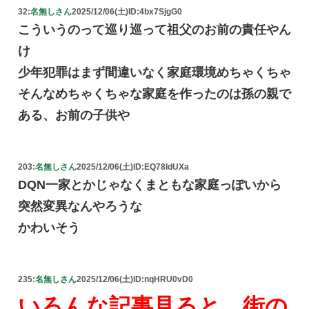
32:
名無しさん
2025/12/06(土)
ID:4bx7SjgG0
こういうのって巡り巡って祖父のお前の責任やん
け
少年犯罪はまず間違いなく家庭環境めちゃくちゃ
そんなめちゃくちゃな家庭を作ったのは孫の親で
ある、お前の子供や
203:
名無しさん
2025/12/06(土)
ID:EQ78IdUXa
DQN一家とかじゃなくまともな家庭っぽいから
突然変異なんやろうな
かわいそう
235:
名無しさん
2025/12/06(土)
ID:nqHRU0vD0
いろんな記事見ると、街の