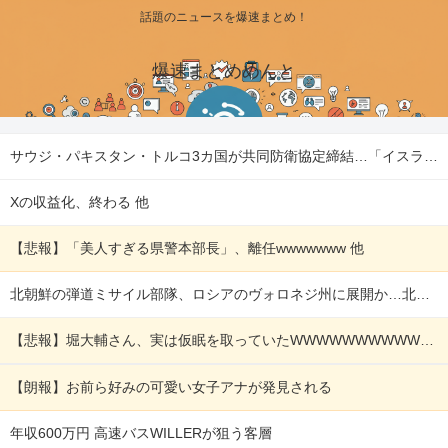
話題のニュースを爆速まとめ！
爆速まとめめんと
サウジ・パキスタン・トルコ3カ国が共同防衛協定締結…「イスラム版NATO」指摘も！ 他
Xの収益化、終わる 他
【悲報】「美人すぎる県警本部長」、離任wwwwwww 他
北朝鮮の弾道ミサイル部隊、ロシアのヴォロネジ州に展開か…北朝鮮は本質的にウクライナと戦争状態に！ 他
【悲報】堀大輔さん、実は仮眠を取っていたWWWWWWWWWWWWWWWWWWWWWWWWWWWWWWWWWWWWWWWWWW 他
【朗報】お前ら好みの可愛い女子アナが発見される
年収600万円 高速バスWILLERが狙う客層