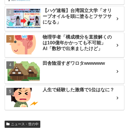
【ハゲ速報】台湾国立大学「オリ
ーブオイルを頭に塗るとフサフサ
になる」
物理学者「構成積分を直接解くの
は100億年かかっても不可能」
AI「数秒で出来ましたけど」
田舎陰湿すぎワロタwwwwww
人生で経験した激痛で1位はなに？
ニュース・世の中