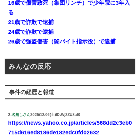
16歳で傷害致死（集団リンチ）で少年院に3年入
る
21歳で詐欺で逮捕
24歳で詐欺で逮捕
26歳で強盗傷害（闇バイト指示役）で逮捕
みんなの反応
事件の経歴と報道
2:
名無しさん
2025/12/06(土)
ID:Wj2ZU8af0
https://news.yahoo.co.jp/articles/568dd2c3eb0
715d616ed8186de182edc0fd02632