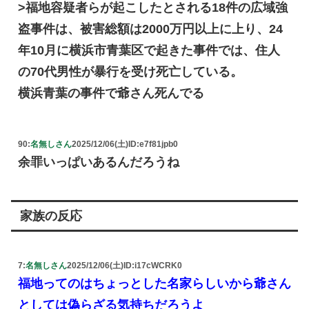
>福地容疑者らが起こしたとされる18件の広域強
盗事件は、被害総額は2000万円以上に上り、24
年10月に横浜市青葉区で起きた事件では、住人
の70代男性が暴行を受け死亡している。
横浜青葉の事件で爺さん死んでる
90:
名無しさん
2025/12/06(土)
ID:e7f81jpb0
余罪いっぱいあるんだろうね
家族の反応
7:
名無しさん
2025/12/06(土)
ID:i17cWCRK0
福地ってのはちょっとした名家らしいから爺さん
としては偽らざる気持ちだろうよ