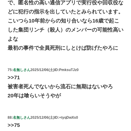
で、匿名性の高い通信アプリで実行役や回収役な
どに犯行の指示を出していたとみられています。
こいつら10年前からの知り合いなら16歳で起こ
した集団リンチ（殺人）のメンバーの可能性高い
よな
最初の事件で全員死刑にしとけば防げたやろに
75:
名無しさん
2025/12/06(土)
ID:PmksuTJz0
>>71
被害者死んでないから流石に無期はないやろ
20年は喰らいそうやが
88:
名無しさん
2025/12/06(土)
ID:+tyqDwXs0
>>75