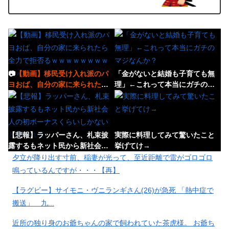
📷
【動画】移民受け入れ派のパ
「金がないと結婚も子育ても無
ヨおば、自分の家に来られたら
理」←これって本当にガチのマ
全力で拒否るｗｗｗｗｗｗｗｗ
ジなんか？
ｗｗ
【悲報】ラッパーさん、札束披
実際に料理してみて驚いたこと
露するもネット民から新社会人
挙げてけ→
の初ボーナスくらいしかないと
夕立が降り出す寸前、稲妻が光って、至近距離で雷がゴロゴロ
笑われる
鳴っているんですが・・・【再】
【ラグビー】サイモニ・ヴニランギさん(26)が急死 「熱中症で
【悲報】韓国人「え待って、何
【悲報】ロシア、じわじわと逝
搬送」 九...
で日本の避難所って10年前と同
き始める
レベルなの(ドン引き
近所の独り身のお爺ちゃんの家で飼われていた茶虎様。 お爺ち