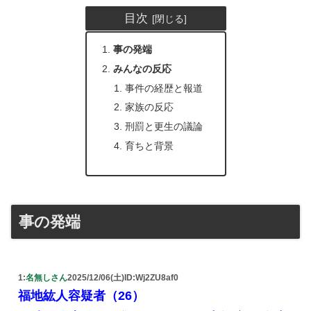
目次
事の発端
みんなの反応
事件の経歴と報道
家族の反応
刑罰と更生の議論
育ちと背景
事の発端
1:
名無しさん
2025/12/06(土)
ID:Wj2ZU8af0
福地紘人容疑者（26）