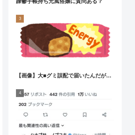
躁鬱手帳持ち元風俗嬢に質問ある？
【画像】大■グミ誤配で届いたんだが…