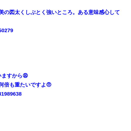
美の図太くしぶとく強いところ。ある意味感心して
50279
いますから😩
何倍も重たいですよ🤨
81989638