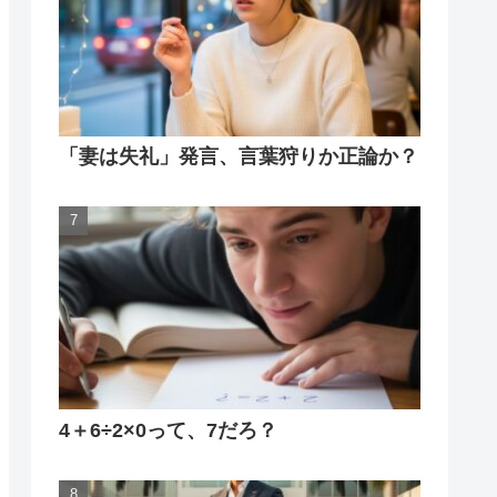
「妻は失礼」発言、言葉狩りか正論か？
4＋6÷2×0って、7だろ？