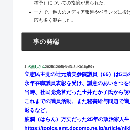
猶予）についての指摘が見られた。
一方で、過去のメディア報道やベランダに投
応も多く混在した。
事の発端
1:
名無しさん
2025/12/05(金)
ID:8pXb16gE0●
立憲民主党の辻元清美参院議員（65）は5日
永年在職議員表彰を受け、謝意のあいさつを
当時、社民党党首だった土井たか子氏から誘い
これまでの議員活動、また秘書給与問題で議
返るなど、
波瀾（はらん）万丈だった25年の政治家人
https://topics.smt.docomo.ne.jp/article/ni