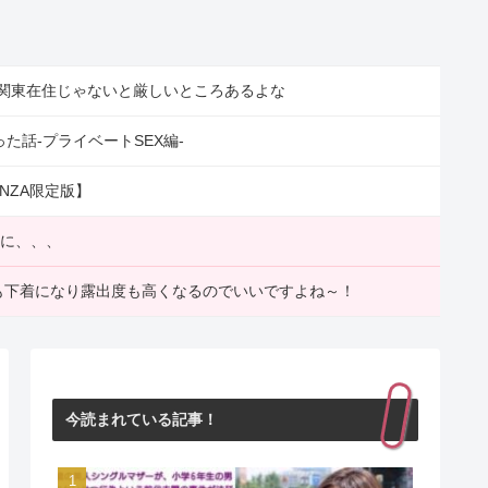
関東在住じゃないと厳しいところあるよな
た話-プライベートSEX編-
NZA限定版】
いに、、、
装も下着になり露出度も高くなるのでいいですよね～！
今読まれている記事！