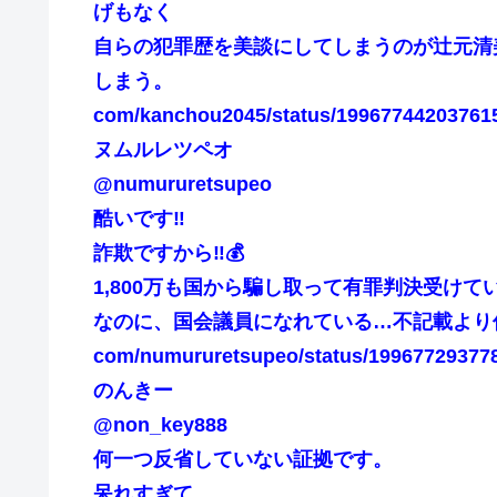
げもなく
自らの犯罪歴を美談にしてしまうのが辻元清
しまう。
com/kanchou2045/status/19967744203761
ヌムルレツペオ
@numururetsupeo
酷いです‼
詐欺ですから‼💰
1,800万も国から騙し取って有罪判決受けて
なのに、国会議員になれている…不記載より
com/numururetsupeo/status/19967729377
のんきー
@non_key888
何一つ反省していない証拠です。
呆れすぎて…