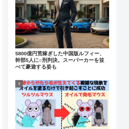
5800億円荒稼ぎした中国版ルフィー、
幹部5人に○刑判決。スーパーカーを並
べて豪遊する姿も