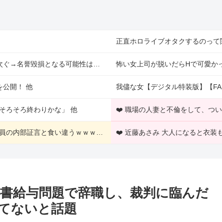
正直ホロライブオタクするのって
「ベトナム人5人が高齢女性救出」報道にSNS「ウソ」投稿相次ぐ→名誉毀損となる可能性は？ 他
怖い女上司が脱いだらHで可愛かっ
公開！ 他
我儘な女【デジタル特装版】【FA
そろそろ終わりかな」 他
❤️ 職場の人妻と不倫をして、つ
【悲報】「自民党内は消費減税反対が多数」との報道、自民議員の内部証言と食い違うｗｗｗｗ 他
❤️ 近藤あさみ 大人になると衣
秘書給与問題で辞職し、裁判に臨んだ
てないと話題