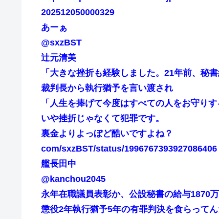
202512050000329
あーぁ
@sxzBST
辻元清美
「大きな挫折も経験しました。21年前、秘
裁判長から執行猶予を言い渡され
「人生を捧げて今度はすべての人をお守りす
いや挫折じゃなくて犯罪です。
裏金よりよっぽど酷いですよね？
com/sxzBST/status/1996767393927086406
艦長田中
@kanchou2045
永年在職議員表彰か、公設秘書の給与1870
懲役2年執行猶予5年の有罪判決を食らって