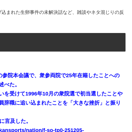
げ込まれた生卵事件の未解決話など、雑談やネタ混じりの反
の参院本会議で、衆参両院で25年在籍したことへの
述べた。
を受けて1996年10月の衆院選で初当選したことや
員辞職に追い込まれたことを「大きな挫折」と振り
生に言及した。
kkansports/nation/f-so-tp0-251205-