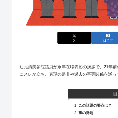
X
はてブ
辻元清美参院議員が永年在職表彰の挨拶で、21年
にスレが立ち、表現の是非や過去の事実関係を巡っ
目
この話題の要点は？
事の発端