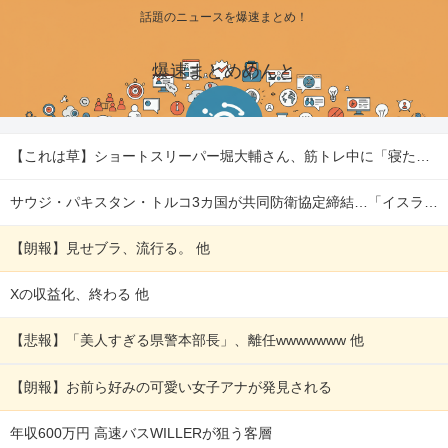
話題のニュースを爆速まとめ！
爆速まとめめんと
【これは草】ショートスリーパー堀大輔さん、筋トレ中に「寝たほうが良い」と言われた結果ｗｗｗｗ 他
サウジ・パキスタン・トルコ3カ国が共同防衛協定締結…「イスラム版NATO」指摘も！ 他
【朗報】見せブラ、流行る。 他
Xの収益化、終わる 他
【悲報】「美人すぎる県警本部長」、離任wwwwwww 他
【朗報】お前ら好みの可愛い女子アナが発見される
年収600万円 高速バスWILLERが狙う客層