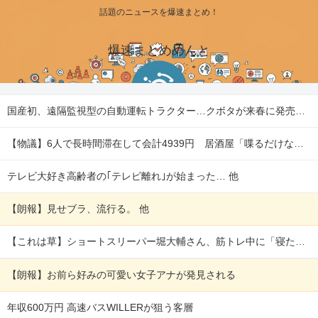
話題のニュースを爆速まとめ！
爆速まとめめんと
国産初、遠隔監視型の自動運転トラクター…クボタが来春に発売！ 他
【物議】6人で長時間滞在して会計4939円 居酒屋「喋るだけなら公園に行って」 他
テレビ大好き高齢者の｢テレビ離れ｣が始まった… 他
【朗報】見せブラ、流行る。 他
【これは草】ショートスリーパー堀大輔さん、筋トレ中に「寝たほうが良い」と言われた結果ｗｗｗｗ 他
【朗報】お前ら好みの可愛い女子アナが発見される
年収600万円 高速バスWILLERが狙う客層