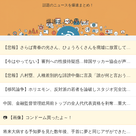
話題のニュースを爆速まとめ！
爆速まとめめんと
【悲報】さらば青春の光さん、ひょうろくさんを廃墟に放置して炎上ｗｗｗｗ 他
【今はやってない】審判への性接待疑惑…韓国サッカー協会が声明「現在は一切発生していない」 他
【悲報】八村塁、人種差別的な誹謗中傷に言及「誰が何と言おうと僕は日本人」 他
【移民論争】ホリエモン、反対派の若者を論破しスタジオ完全沈黙！ネット賛否の本質 他
中国、金融監督管理総局前トップの全人代代表資格を剥奪…重大な規律違反で！ 他
📷 【画像】コンドーム買ったよ～！
将来大病する予知夢を見た数年後、手首に夢と同じアザができた。「ヤバい」と察した私はすぐ保険に入りまくり…