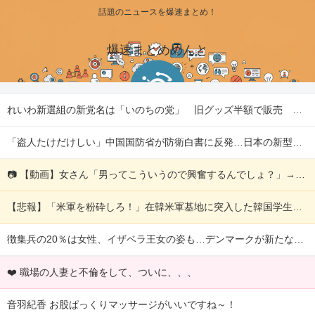
話題のニュースを爆速まとめ！
爆速まとめめんと
れいわ新選組の新党名は「いのちの党」 旧グッズ半額で販売 どうなる秘書給与疑惑 他
「盗人たけだけしい」中国国防省が防衛白書に反発…日本の新型軍国主義と批判！ 他
📷 【動画】女さん「男ってこういうので興奮するんでしょ？」→何かがおかしいｗｗｗｗ 他
【悲報】「米軍を粉砕しろ！」在韓米軍基地に突入した韓国学生、即逮捕 他
徴集兵の20％は女性、イザベラ王女の姿も…デンマークが新たな兵役制度開始！ 他
❤️ 職場の人妻と不倫をして、ついに、、、
音羽紀香 お股ぱっくりマッサージがいいですね～！