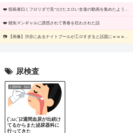
❤️ 投稿者曰くフロリダで見つけたエロい女達の動画を集めたようですｗｗｗ
❤️ 雑魚マンギャルに誘惑されて青春を狂わされた話
📷 【画像】渋谷にあるナイトプールが工ロすぎると話題にｗｗｗｗｗｗｗｗｗ
尿検査
人間関係・悩み
(´;ω;`)2週間血尿が出続け
てるからまた泌尿器科に
行ってきた