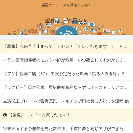
話題のニュースを爆速まとめ！
爆速まとめめんと
【悲報】赤信号「止まって！」セレナ「セレナ行きます！」→そのまま進入ｗｗｗｗ 他
イラン最高指導者のモジタバ師が危篤「いつ死亡してもおかしくない」…イラン大統領「意思疎通はかなり難しい」！ 他
【フジ】佐藤二朗（57） 主演予定だった映画『踊る大捜査線』スピンオフ作品の撮影中止が正式に決定 他
【ラグビー】日本代表、歴史的初勝利ならず…オーストラリアに逆転負け ８戦全敗 他
立憲民主ブレーンの菅野完氏、メルチュ折田社長に人殺しを連呼 他
📷 【画像】コンドーム買ったよ～！
将来大病する予知夢を見た数年後、手首に夢と同じアザができた。「ヤバい」と察した私はすぐ保険に入りまくり…