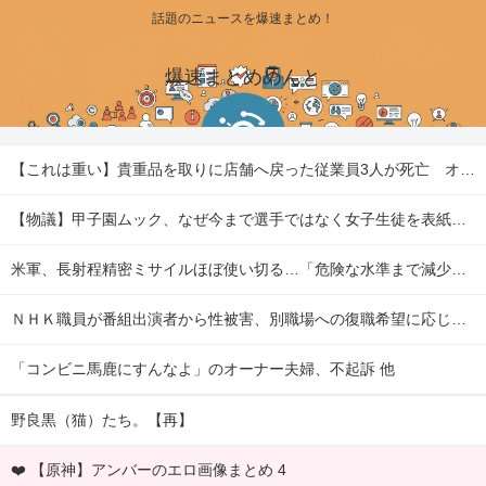
話題のニュースを爆速まとめ！
爆速まとめめんと
【これは重い】貴重品を取りに店舗へ戻った従業員3人が死亡 オンワードが再発防止策を発表 他
【物議】甲子園ムック、なぜ今まで選手ではなく女子生徒を表紙にしていたのか 他
米軍、長射程精密ミサイルほぼ使い切る…「危険な水準まで減少」と軍高官が警告！ 他
ＮＨＫ職員が番組出演者から性被害、別職場への復職希望に応じない不適切対応…メディア総局長が陳謝 他
「コンビニ馬鹿にすんなよ」のオーナー夫婦、不起訴 他
野良黒（猫）たち。【再】
❤️ 【原神】アンバーのエロ画像まとめ 4