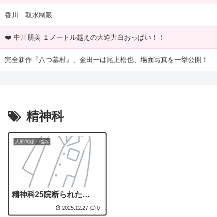
香川 取水制限
❤️ 中川朋美 １メートル越えの大迫力白おっぱい！！
完全新作『八つ墓村』、金田一は尾上松也、場面写真を一挙公開！
精神科
人間関係・悩み
精神科25院断られた…
2025.12.27
0