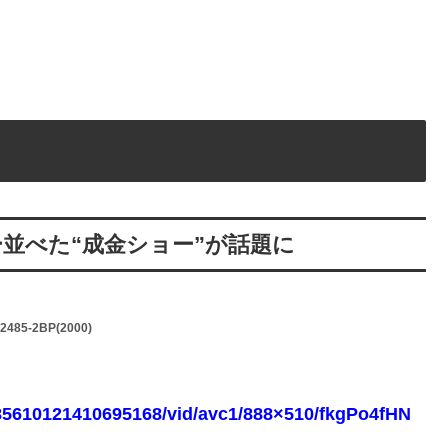
並べた“成金ショー”が話題に
12485-2BP(2000)
985610121410695168/vid/avc1/888×510/fkgPo4fHN