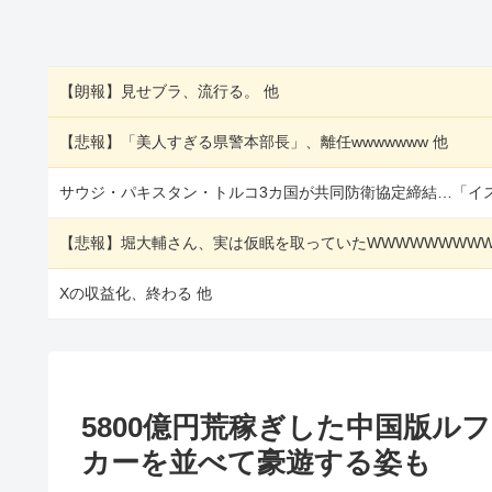
【朗報】見せブラ、流行る。 他
【悲報】「美人すぎる県警本部長」、離任wwwwwww 他
サウジ・パキスタン・トルコ3カ国が共同防衛協定締結…「イス
Xの収益化、終わる 他
5800億円荒稼ぎした中国版ル
カーを並べて豪遊する姿も