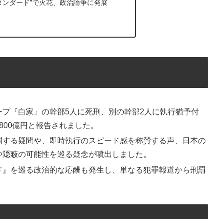
タンダード”で火花、政治論争に発展
プ『白家』の幹部5人に死刑、別の幹部2人に執行猶予付
800億円と報告されました。
関する疑問や、即時執行のスピード感を称賛する声、日本の
や隠蔽の可能性を巡る疑念が噴出しました。
ド』を巡る政治的な応酬も発生し、単なる犯罪報道から刑罰