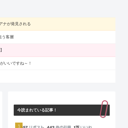
アナが発見される
が狙う客層
ド】
ジがいいですね～！
今読まれている記事！