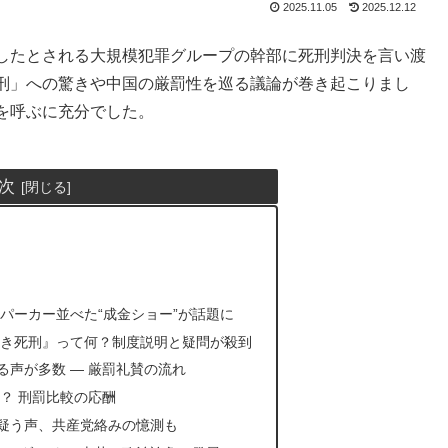
2025.11.05
2025.12.12
したとされる大規模犯罪グループの幹部に死刑判決を言い渡
刑」への驚きや中国の厳罰性を巡る議論が巻き起こりまし
を呼ぶに充分でした。
次
パーカー並べた“成金ショー”が話題に
付き死刑』って何？制度説明と疑問が殺到
る声が多数 — 厳罰礼賛の流れ
？ 刑罰比較の応酬
を疑う声、共産党絡みの憶測も