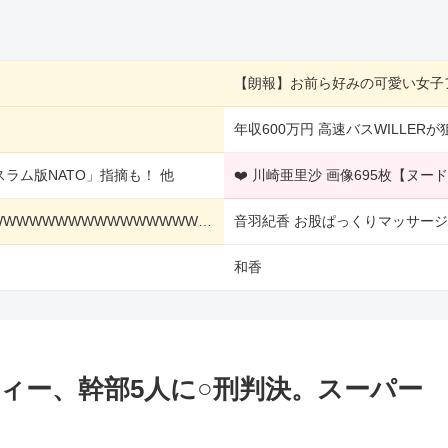
【朗報】お前ら好みの可愛い女子
年収600万円 高速バスWILLER
ラム版NATO」指摘も！ 他
❤️ 川崎亜里沙 画像695枚【ヌー
【悲報】堀大輔さん、実は仮眠を取っていたWWWWWWWWWWWWWWWWWWWWWWWWWWWWWWWWWWWWWWWWWW 他
音羽紀香 お股ぱっくりマッサー
和香
フィー、幹部5人に○刑判決。スーパー