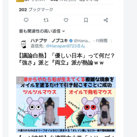
【議論白熱】「優しい日本」って何だ？
『強さ』派と『両立』派が熱論ｗｗ