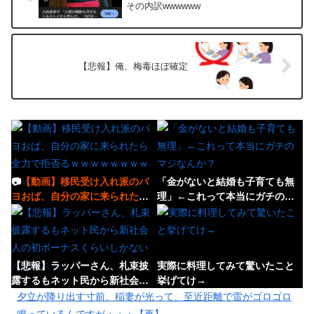
その内訳wwwwww
【悲報】俺、梅毒ほぼ確定
📷
【動画】移民受け入れ派のパ
「金がないと結婚も子育ても無
ヨおば、自分の家に来られたら
理」←これって本当にガチのマ
全力で拒否るｗｗｗｗｗｗｗｗ
ジなんか？
ｗｗ
【悲報】ラッパーさん、札束披
実際に料理してみて驚いたこと
露するもネット民から新社会人
挙げてけ→
の初ボーナスくらいしかないと
夕立が降り出す寸前、稲妻が光って、至近距離で雷がゴロゴロ
笑われる
鳴っているんですが・・・【再】