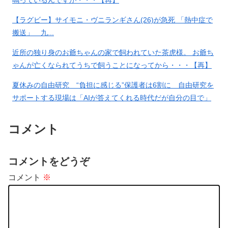
【ラグビー】サイモニ・ヴニランギさん(26)が急死 「熱中症で
【悲報】韓国人「え待って、何
【悲報】ロシア、じわじわと逝
搬送」 九...
で日本の避難所って10年前と同
き始める
レベルなの(ドン引き
近所の独り身のお爺ちゃんの家で飼われていた茶虎様。 お爺ち
ゃんが亡くなられてうちで飼うことになってから・・・【再】
夏休みの自由研究 “負担に感じる”保護者は6割に 自由研究を
サポートする現場は「AIが答えてくれる時代だが自分の目で」
大分発
コメント
【衝撃】佐々木が6回自責2もサヨナラ負けに。あまりの酷さに
ドン引きするドジャースファン
コメントをどうぞ
コメント
※