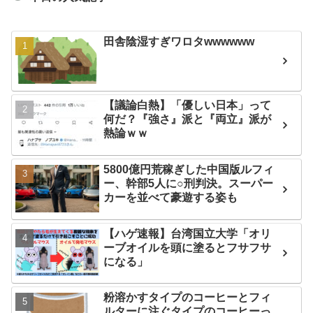
田舎陰湿すぎワロタwwwwww
【議論白熱】「優しい日本」って
何だ？『強さ』派と『両立』派が
熱論ｗｗ
5800億円荒稼ぎした中国版ルフィ
ー、幹部5人に○刑判決。スーパー
カーを並べて豪遊する姿も
【ハゲ速報】台湾国立大学「オリ
ーブオイルを頭に塗るとフサフサ
になる」
粉溶かすタイプのコーヒーとフィ
ルターに注ぐタイプのコーヒーっ