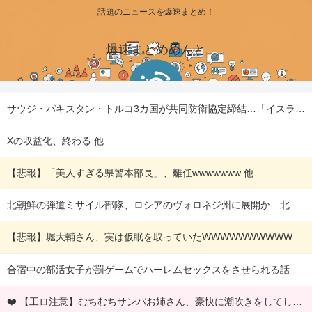
話題のニュースを爆速まとめ！
爆速まとめめんと
サウジ・パキスタン・トルコ3カ国が共同防衛協定締結…「イスラム版NATO」指摘も！ 他
Xの収益化、終わる 他
【悲報】「美人すぎる県警本部長」、離任wwwwwww 他
北朝鮮の弾道ミサイル部隊、ロシアのヴォロネジ州に展開か…北朝鮮は本質的にウクライナと戦争状態に！ 他
【悲報】堀大輔さん、実は仮眠を取っていたWWWWWWWWWWWWWWWWWWWWWWWWWWWWWWWWWWWWWWWWWW 他
合宿中の部活女子が罰ゲームでハーレムセックスをさせられる話
❤️ 【工ロ注意】むちむちサンバお姉さん、豪快に潮吹きをしてしまうｗｗｗｗｗｗｗｗ