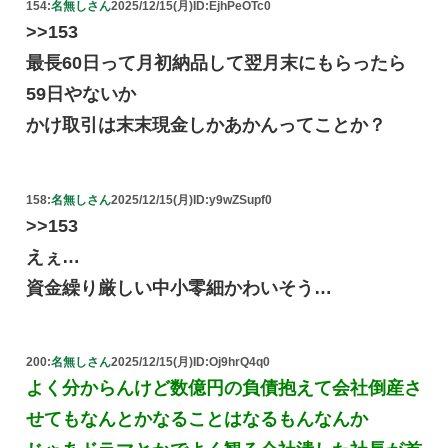
154:
名無しさん
2025/12/15(月)
ID:EjhPeOTc0
>>153
最長60日って月初納品して翌月末にもらったら
59日やないか
かけ取引は末末現金しかあかんってことか？
158:
名無しさん
2025/12/15(月)
ID:y9wZSupf0
>>153
えぇ…
資金繰り厳しい中小零細かわいそう…
200:
名無しさん
2025/12/15(月)
ID:Oj9hrQ4q0
よく分からんけど数億円の負債抱えて会社倒産さ
せてもなんとかなることはなるもんなんか