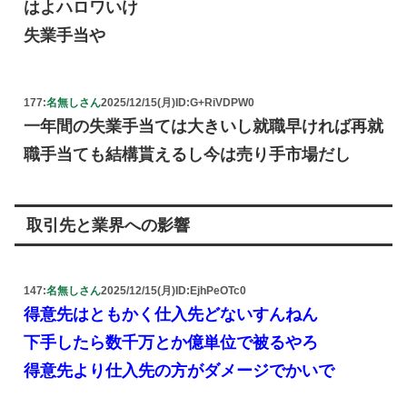
はよハロワいけ
失業手当や
177:
名無しさん
2025/12/15(月)
ID:G+RiVDPW0
一年間の失業手当ては大きいし就職早ければ再就
職手当ても結構貰えるし今は売り手市場だし
取引先と業界への影響
147:
名無しさん
2025/12/15(月)
ID:EjhPeOTc0
得意先はともかく仕入先どないすんねん
下手したら数千万とか億単位で被るやろ
得意先より仕入先の方がダメージでかいで