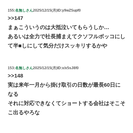
155:
名無しさん
2025/12/15(月)
ID:y9wZSupf0
>>147
まぁこういうのは大抵泣いてもらうしか…
あるいは全力で社長捕まえてクソフルボッコにし
て半■しにして気分だけスッキリするかや
153:
名無しさん
2025/12/15(月)
ID:x/x5sJ8f0
>>148
実は来年一月から掛け取引の日数が最長60日に
なる
それに対応できなくてショートする会社はそこそ
こ出るやろな