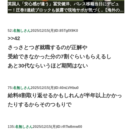
英国人「安心感が違う」冨安健洋、パレス移籍当日にデビュ
ー！圧巻3連続ブロックも披露で現地サポが気づく..【海外の反
応】
52:
名無しさん
2025/12/15(月)
ID:85TgfX9K0
>>42
さっさとつぎ就職するのが正解や
受給できなかった分の7割ぐらいもらえるし
あと30代ならいうほど期間はない
75:
名無しさん
2025/12/15(月)
ID:40nLVHbu0
給料8割取り返せるかもしれんが半年以上かかっ
たりするからそのつもりで
135:
名無しさん
2025/12/15(月)
ID:rRTw8mw00