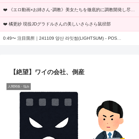
❤️ 《エロ動画×お姉さん･調教》美女たちを徹底的に調教開発し尽くし玩具責めでイキ狂わせる豪華七十連発
❤️ 橘更紗 現役JDグラドルさんの美しいさらさら鼠径部
0:49〜 注目箇所｜241109 양산 라잇썸(LIGHTSUM) - POS…
【絶望】ワイの会社、倒産
人間関係・悩み