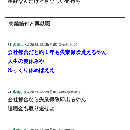
冷静なんだけどさびしい気持ち
失業給付と再就職
31:
名無しさん
2025/12/15(月)
ID:Owr2Lxcv0
会社都合だと約１年も失業保険貰えるやん
人生の夏休みや
ゆっくり休めばええ
41:
名無しさん
2025/12/15(月)
ID:4WMqWWAq0
会社都合なら失業保険即出るやん
退職金も取り返せよ