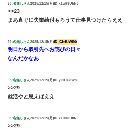
30:
名無しさん
2025/12/15(月)
ID:x1uH8UbN0
>>23
まあ直ぐに失業給付もろうて仕事見つけたらええ
29:
名無しさん
2025/12/15(月)
ID:jCh4UWi90
明日から取引先へお詫びの日々
なんだかなあ
35:
名無しさん
2025/12/15(月)
ID:yGIDO8Wh0
>>29
就活やと思えばええ
36:
名無しさん
2025/12/15(月)
ID:x1uH8UbN0
>>29