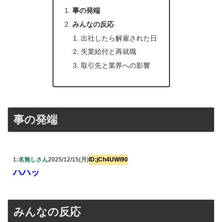
事の発端
みんなの反応
出社したら解雇された日
失業給付と再就職
取引先と業界への影響
事の発端
1:
名無しさん
2025/12/15(月)
ID:jCh4UWi90
ハハッ
みんなの反応