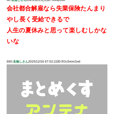
42:
名無しさん
2025/12/15(月)
ID:TeIl4jmb0
会社都合解雇なら失業保険たんまり
やし長く受給できるで
人生の夏休みと思って楽しむしかな
いな
000:
名無しさん
2025/12/16 07:52:22
ID:R3c0mm3nd