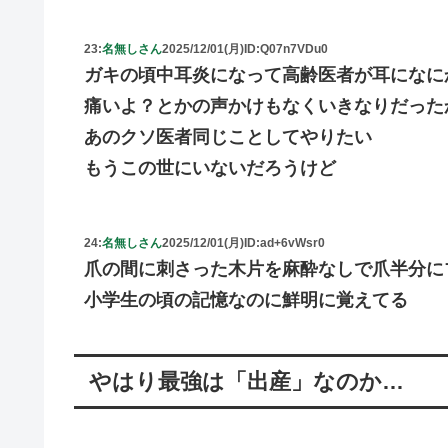
23:
名無しさん
2025/12/01(月)
ID:Q07n7VDu0
ガキの頃中耳炎になって高齢医者が耳になに
痛いよ？とかの声かけもなくいきなりだった
あのクソ医者同じことしてやりたい
もうこの世にいないだろうけど
24:
名無しさん
2025/12/01(月)
ID:ad+6vWsr0
爪の間に刺さった木片を麻酔なしで爪半分に
小学生の頃の記憶なのに鮮明に覚えてる
やはり最強は「出産」なのか…