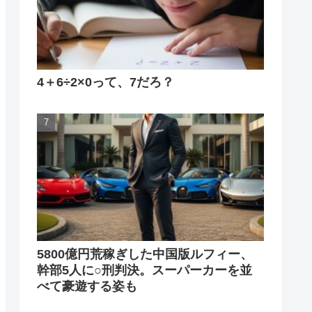
4＋6÷2×0って、7だろ？
5800億円荒稼ぎした中国版ルフィー、
幹部5人に○刑判決。スーパーカーを並
べて豪遊する姿も