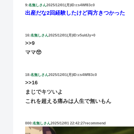
9:
名無しさん
2025/12/01(月)
ID:cs4Wf83c0
出産だな2回経験したけど両方きつかった
16:
名無しさん
2025/12/01(月)
ID:v5u/dJy+0
>>9
ママ🥺
18:
名無しさん
2025/12/01(月)
ID:cs4Wf83c0
>>16
まじでキツいよ
これを超える痛みは人生で無いもん
000:
名無しさん
2025/12/01 22:42:27
recommend