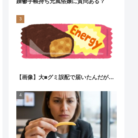
躁鬱手帳持ち元風俗嬢に質問ある？
【画像】大■グミ誤配で届いたんだが…