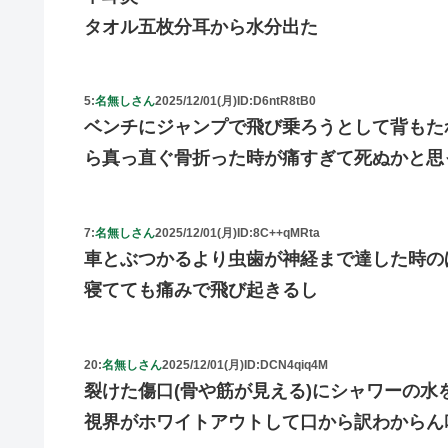
タオル五枚分耳から水分出た
5:
名無しさん
2025/12/01(月)
ID:D6ntR8tB0
ベンチにジャンプで飛び乗ろうとして背もた
ら真っ直ぐ骨折った時が痛すぎて死ぬかと思
7:
名無しさん
2025/12/01(月)
ID:8C++qMRta
車とぶつかるより虫歯が神経まで達した時の
寝てても痛みで飛び起きるし
20:
名無しさん
2025/12/01(月)
ID:DCN4qiq4M
裂けた傷口(骨や筋が見える)にシャワーの水
視界がホワイトアウトして口から訳わからん