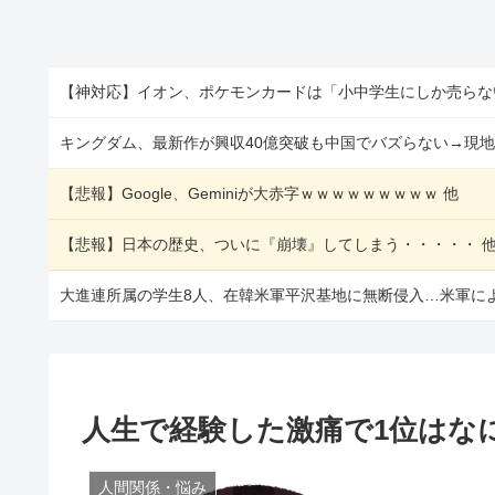
【神対応】イオン、ポケモンカードは「小中学生にしか売らな
キングダム、最新作が興収40億突破も中国でバズらない→現地
【悲報】Google、Geminiが大赤字ｗｗｗｗｗｗｗｗｗ 他
【悲報】日本の歴史、ついに『崩壊』してしまう・・・・・ 
大進連所属の学生8人、在韓米軍平沢基地に無断侵入…米軍によ
人生で経験した激痛で1位はな
人間関係・悩み