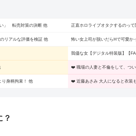
い」 転売対策の決断 他
正直ホロライブオタクするのって
のリアルな評価を検証 他
怖い女上司が脱いだらHで可愛かっ
我儘な女【デジタル特装版】【FA
他
❤️ 職場の人妻と不倫をして、つ
り身柄拘束！ 他
❤️ 近藤あさみ 大人になると衣
に？