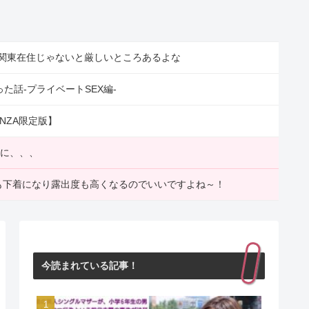
関東在住じゃないと厳しいところあるよな
た話-プライベートSEX編-
NZA限定版】
いに、、、
装も下着になり露出度も高くなるのでいいですよね～！
今読まれている記事！