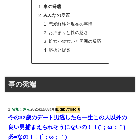
事の発端
みんなの反応
恋愛経験と現在の事情
お泊まりと性の懸念
処女か喪女かと周囲の反応
応援と提案
事の発端
1:
名無しさん
2025/12/08(月)
ID:np3t4sRT0
今の32歳のデート男逃したら一生この人以外の
良い男捕まえられそうにないの！！(´；ω；｀)
必■なの！！(´；ω；｀)