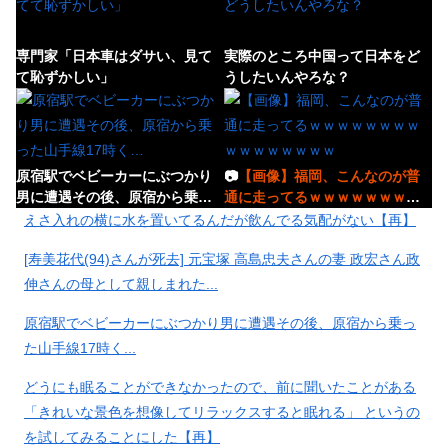
専門家「日本車はダサい、見て
実際のところ中国って日本をど
て恥ずかしい」
うしたいんやろな？
原宿駅でベビーカーにぶつかり
📷
【画像】福岡、こんなのが普
男に遭遇その後、原宿から乗っ
通に走ってるｗｗｗｗｗｗｗｗ
た山手線17時く…
ｗｗｗｗｗｗｗｗ
えさ入れの横に水を置いてるんだが飲んでる気配がない【再】
[寿美花代(94)さんが死去] 元宝塚 高島忠夫さんの妻 政宏さん政
伸さんの母として親しまれた...
黒トリアージの人が「どうして
📷
【画像】日本さん、避難所が
私を助けてくれないの！？」っ
各国と比べて優秀過ぎると話題
原宿駅でベビーカーにぶつかり男に遭遇その後、原宿から乗っ
て訴えかけて来た…
に
た山手線17時く...
どうにも眠ることができなかったので、前に聞いたことがある
「きれいな景色を想像してリラックスすると眠れる」 というの
外が騒がしいので見てみると、
ウォシュレットって母親から
繁華街のど真ん中で男が女性を
を試してみることにした【再】
「汚い」って言われて人生で一