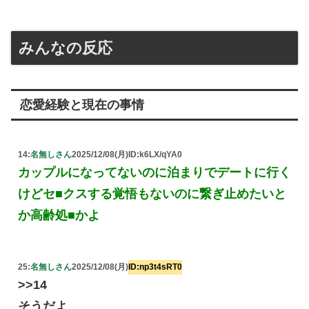
みんなの反応
恋愛経験と現在の事情
14:
名無しさん
2025/12/08(月)
ID:k6LX/qYA0
カップルになってないのに泊まりでデートに行く
けどセ■クスする覚悟もないのに繋ぎ止めたいと
か高齢処■かよ
25:
名無しさん
2025/12/08(月)
ID:np3t4sRT0
>>14
そうだよ