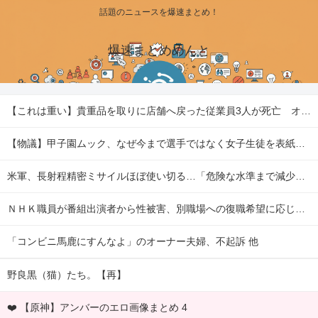
話題のニュースを爆速まとめ！
爆速まとめめんと
【これは重い】貴重品を取りに店舗へ戻った従業員3人が死亡 オンワードが再発防止策を発表 他
【物議】甲子園ムック、なぜ今まで選手ではなく女子生徒を表紙にしていたのか 他
米軍、長射程精密ミサイルほぼ使い切る…「危険な水準まで減少」と軍高官が警告！ 他
ＮＨＫ職員が番組出演者から性被害、別職場への復職希望に応じない不適切対応…メディア総局長が陳謝 他
「コンビニ馬鹿にすんなよ」のオーナー夫婦、不起訴 他
野良黒（猫）たち。【再】
❤️ 【原神】アンバーのエロ画像まとめ 4