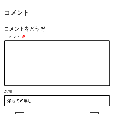
リンチしていた。…
度も使ってなかった…
見上愛＆上坂樹里 NHK朝ドラ「風、薫る」5日放送の第93回
コメント
視聴率は13.5％
無念…。風で落ちたのか？悪戯
姪(小3)にiPadとApplePencil貸
に発芽させたアボカドは露地栽
したらこれ怒りたいのこっち…
コメントをどうぞ
培出来るのかチャ…
コメント
※
名前