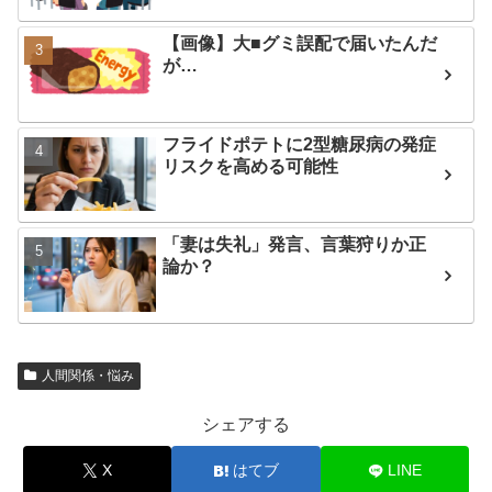
【画像】大■グミ誤配で届いたんだ
が…
フライドポテトに2型糖尿病の発症
リスクを高める可能性
「妻は失礼」発言、言葉狩りか正
論か？
人間関係・悩み
シェアする
X
はてブ
LINE