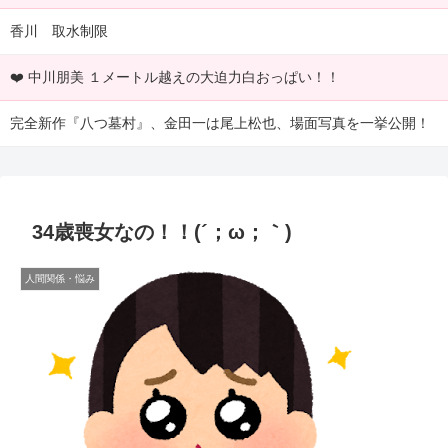
香川 取水制限
❤️ 中川朋美 １メートル越えの大迫力白おっぱい！！
完全新作『八つ墓村』、金田一は尾上松也、場面写真を一挙公開！
34歳喪女なの！！(´；ω；｀)
人間関係・悩み