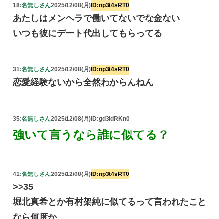
18:
名無しさん
2025/12/08(月)
ID:np3t4sRT0
あたしはメンヘラで働いてないでな金ない
いつも彼にデート代出してもらってる
31:
名無しさん
2025/12/08(月)
ID:np3t4sRT0
恋愛経験ないから全然わからんねん
35:
名無しさん
2025/12/08(月)
ID:gd3ldRKn0
強いて言うなら誰に似てる？
41:
名無しさん
2025/12/08(月)
ID:np3t4sRT0
>>35
堀北真希とか有村架純に似てるって言われたこと
なら何度か