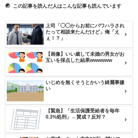
この記事を読んだ人はこんな記事も読んでいます
上司「◯◯からお前にパワハラされ
たって相談来たんだけど」俺「え
ぇ！？」
【画像】いい歳して未婚の男女がお
互いを採点した結果wwwwww
いじめを無くそうとかいう綺麗事嫌
い
【緊急】「生活保護受給者を毎年
0.3%処刑」←賛成？反対？