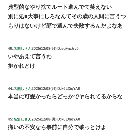
典型的なやり捨てルート進んでて笑えない
別に処■大事にしろなんてその歳の人間に言うつ
もりはないけど顔で選んで失敗するんだよなあ
40:
名無しさん
2025/12/08(月)
ID:sg+nc/ry0
いやあえて言うわ
抱かれとけ
44:
名無しさん
2025/12/08(月)
ID:k6LX/qYA0
本当に可愛かったらどっかでヤられてるからな
45:
名無しさん
2025/12/08(月)
ID:k6LX/qYA0
痛いの不安なら事前に自分で破っとけよ