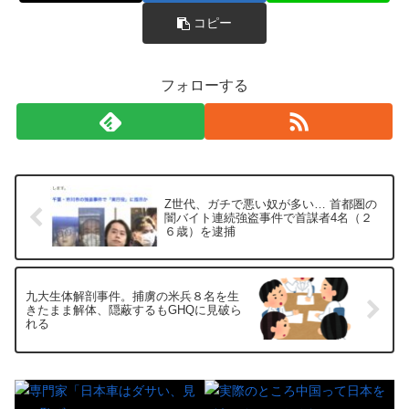
コピー
フォローする
Z世代、ガチで悪い奴が多い… 首都圏の
闇バイト連続強盗事件で首謀者4名（２
６歳）を逮捕
九大生体解剖事件。捕虜の米兵８名を生
きたまま解体、隠蔽するもGHQに見破ら
れる