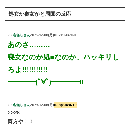
処女か喪女かと周囲の反応
28:
名無しさん
2025/12/08(月)
ID:xG+Jk/960
あのさ………
喪女なのか処■なのか、ハッキリし
ろよ!!!!!!!!!!!
━━━━(ﾟ∀ﾟ)━━━━!!
29:
名無しさん
2025/12/08(月)
ID:np3t4sRT0
>>28
両方や！！