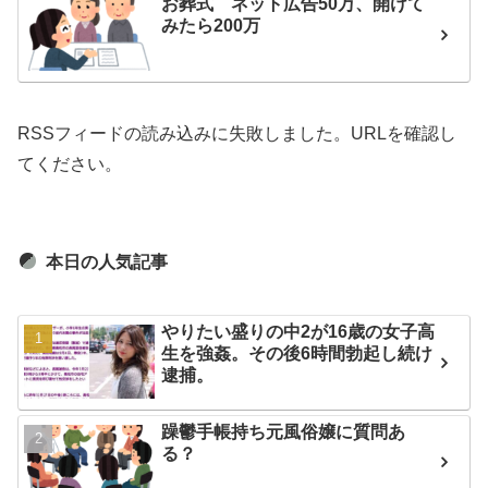
お葬式 ネット広告50万、開けて
みたら200万
RSSフィードの読み込みに失敗しました。URLを確認し
てください。
本日の人気記事
やりたい盛りの中2が16歳の女子高
生を強姦。その後6時間勃起し続け
逮捕。
躁鬱手帳持ち元風俗嬢に質問あ
る？