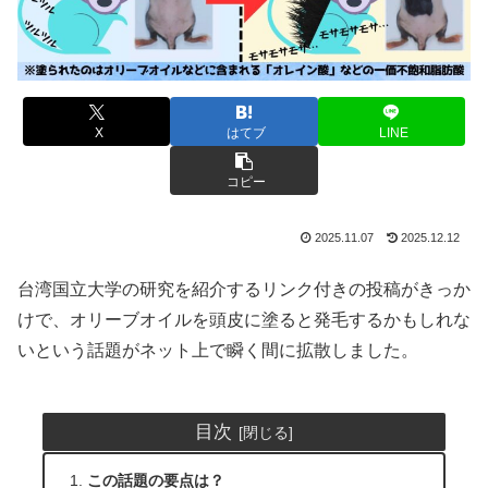
X
はてブ
LINE
コピー
2025.11.07
2025.12.12
台湾国立大学の研究を紹介するリンク付きの投稿がきっか
けで、オリーブオイルを頭皮に塗ると発毛するかもしれな
いという話題がネット上で瞬く間に拡散しました。
目次
この話題の要点は？