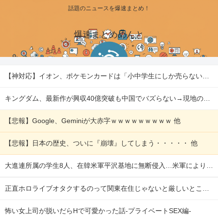
話題のニュースを爆速まとめ！
爆速まとめめんと
【神対応】イオン、ポケモンカードは「小中学生にしか売らない」 転売対策の決断 他
キングダム、最新作が興収40億突破も中国でバズらない→現地のリアルな評価を検証 他
【悲報】Google、Geminiが大赤字ｗｗｗｗｗｗｗｗｗ 他
【悲報】日本の歴史、ついに『崩壊』してしまう・・・・・ 他
大進連所属の学生8人、在韓米軍平沢基地に無断侵入…米軍により身柄拘束！ 他
正直ホロライブオタクするのって関東在住じゃないと厳しいところあるよな
怖い女上司が脱いだらHで可愛かった話-プライベートSEX編-