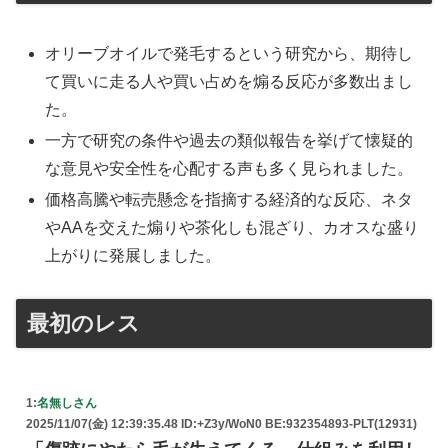
オリーブオイルで発毛するという研究から、期待し
て買いに走る人や買い占めを煽る反応が多数出まし
た。
一方で研究の条件や過去の類似報告を挙げて懐疑的
な意見や安全性を心配する声も多く見られました。
価格高騰や転売懸念を指摘する経済的な反応、ネタ
やAAを交えた煽りや茶化しも混ざり、カオスな盛り
上がりに発展しました。
最初のレス
1:
名無しさん
2025/11/07(金) 12:39:35.48 ID:+Z3y/WoN0 BE:932354893-PLT(12931)