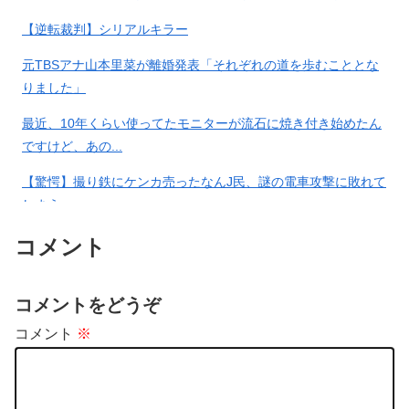
【逆転裁判】シリアルキラー
【有能】政府「トラックはサー
「高卒、大卒、院卒とか関係無
元TBSアナ山本里菜が離婚発表「それぞれの道を歩むこととな
ビスエリア利用有料化すればサ
しに扱う」とお偉方に言われた
りました」
ボらず走るし流問題解決じゃ
修士卒の女の子が…
ね？」
最近、10年くらい使ってたモニターが流石に焼き付き始めたん
ですけど、あの...
専門家「日本車はダサい、見て
原宿駅でベビーカーにぶつかり
【驚愕】撮り鉄にケンカ売ったなんJ民、謎の電車攻撃に敗れて
て恥ずかしい」
男に遭遇その後、原宿から乗っ
しまうwww
た山手線17時く…
コメント
📷
【画像】福岡、こんなのが普
黒トリアージの人が「どうして
通に走ってるｗｗｗｗｗｗｗｗ
私を助けてくれないの！？」っ
コメントをどうぞ
ｗｗｗｗｗｗｗｗ
て訴えかけて来た…
コメント
※