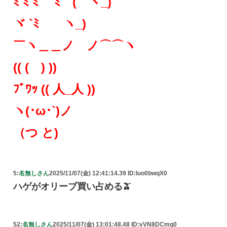
ﾐ ﾐ ﾐ ﾐ ( ヽ_)
ヾ `ﾐ ヽ_)
￣ヽ＿＿ノ ノ⌒⌒ヽ
(( ( ) ))
ﾌﾞﾜｯ (( 人_人 ))
ヽ(･ω･`)ノ
（つ と)
5:
名無しさん
2025/11/07(金) 12:41:14.39 ID:Iuo0bwqX0
ハゲがオリーブ買い占める🫒
52:
名無しさん
2025/11/07(金) 13:01:48.48 ID:vVN8DCmg0