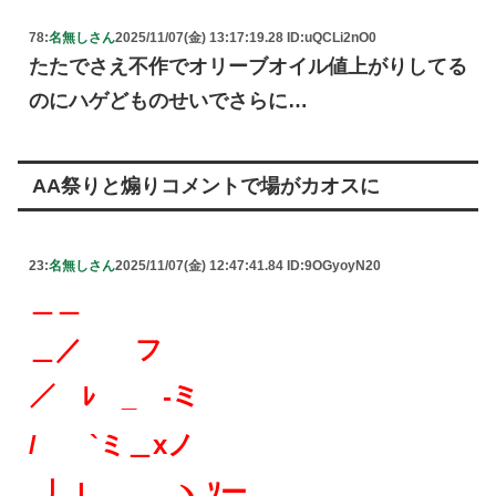
78:
名無しさん
2025/11/07(金) 13:17:19.28 ID:uQCLi2nO0
たたでさえ不作でオリーブオイル値上がりしてる
のにハゲどものせいでさらに…
AA祭りと煽りコメントで場がカオスに
23:
名無しさん
2025/11/07(金) 12:47:41.84 ID:9OGyoyN20
＿＿
＿／ フ
／ ﾚ _ -ミ
/ `ミ＿xノ
_丿 | ＿ ヽ ｿー