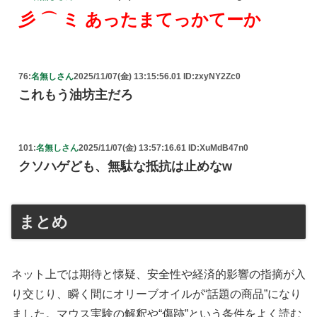
彡 ⌒ ミ あったまてっかてーか
76:
名無しさん
2025/11/07(金) 13:15:56.01 ID:zxyNY2Zc0
これもう油坊主だろ
101:
名無しさん
2025/11/07(金) 13:57:16.61 ID:XuMdB47n0
クソハゲども、無駄な抵抗は止めなw
まとめ
ネット上では期待と懐疑、安全性や経済的影響の指摘が入
り交じり、瞬く間にオリーブオイルが“話題の商品”になり
ました。マウス実験の解釈や“傷跡”という条件をよく読む