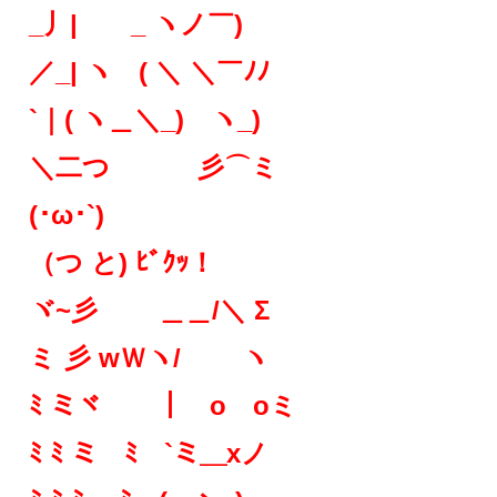
_丿| _ ヽノ￣)
／_| ヽ ( ＼ ＼￣ﾉﾉ
`｜( ヽ＿＼_) ヽ_)
＼二つ 彡⌒ミ
(･ω･`)
（つ と)
ﾋﾞｸｯ！
ヾ~彡 ＿＿/＼ Σ
ミ 彡 wＷヽ/ ヽ
ﾐ ミヾ ｜ o oミ
ﾐ ﾐ ミ ﾐ `ミ＿xノ