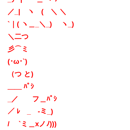
／_| ヽ ( ＼ ＼
`｜( ヽ＿_＼_) ヽ_)
＼二つ
彡⌒ミ
(･ω･`)
（つ と)
＿＿ ﾊﾟｼ
_／ フ＿ﾊﾟｼ
／ ﾚ _ -ミ_)
/ `ミ＿xノﾉ)))