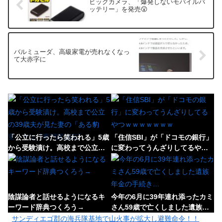
ビックカメラ、「爆発しないモバイルバ
ッテリー」を発売😲
バルミューダ、高級家電が売れなくなっ
て大赤字に
「公立に行ったら笑われる」5歳
「住信SBI」が「ドコモの銀行」
から受験漬け。高校まで公立の
に変わってうんざりしてるやつ
39歳夫が見た妻の「ある豹変」
ｗｗｗｗｗｗｗ
とは【専門家助言】
陰謀論者と話せるようになるキ
今年の6月に39年連れ添ったカミ
ーワード辞典つくろう→
さん59歳で亡くしました遺族年
金の手続き…
サンディエゴ郡の海兵隊基地で山火事が拡大し避難命令！！