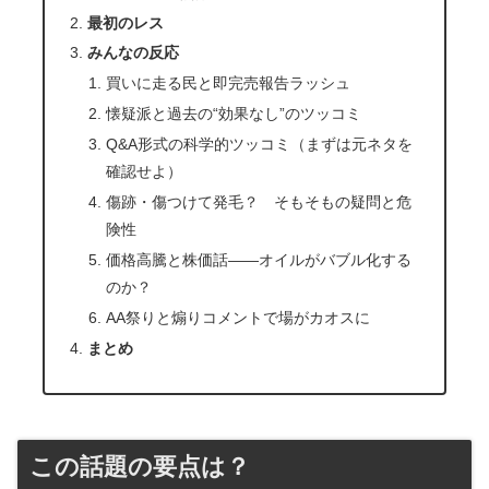
最初のレス
みんなの反応
買いに走る民と即完売報告ラッシュ
懐疑派と過去の“効果なし”のツッコミ
Q&A形式の科学的ツッコミ（まずは元ネタを
確認せよ）
傷跡・傷つけて発毛？ そもそもの疑問と危
険性
価格高騰と株価話――オイルがバブル化する
のか？
AA祭りと煽りコメントで場がカオスに
まとめ
この話題の要点は？