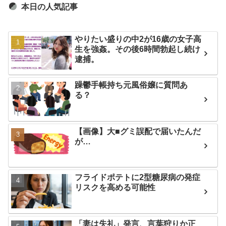
本日の人気記事
やりたい盛りの中2が16歳の女子高
生を強姦。その後6時間勃起し続け
逮捕。
躁鬱手帳持ち元風俗嬢に質問あ
る？
【画像】大■グミ誤配で届いたんだ
が…
フライドポテトに2型糖尿病の発症
リスクを高める可能性
「妻は失礼」発言、言葉狩りか正