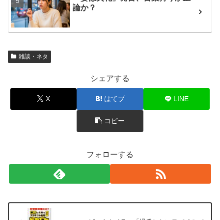
論か？
雑談・ネタ
シェアする
X
はてブ
LINE
コピー
フォローする