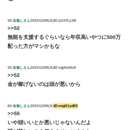
58:
名無しさん
2025/12/09(火)
ID:pS3VLy3I0
>>52
無能を支援するぐらいなら年収高いやつに500万
配った方がマシかもな
55:
名無しさん
2025/12/09(火)
ID:vgjXml0s0
>>52
金が稼げないのは頭が悪いから
60:
名無しさん
2025/12/09(火)
ID:vngD1ydE0
>>55
いや頭いいとか悪いじゃないんだよ