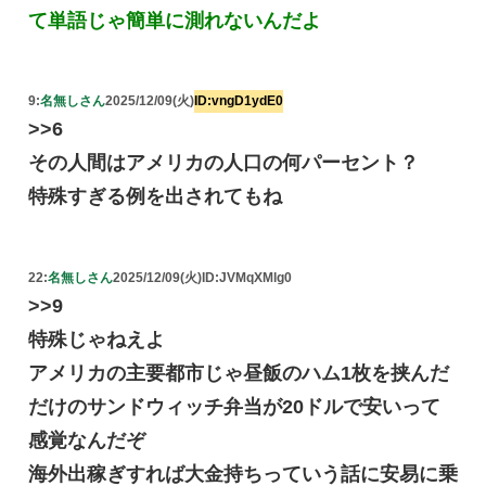
て単語じゃ簡単に測れないんだよ
9:
名無しさん
2025/12/09(火)
ID:vngD1ydE0
>>6
その人間はアメリカの人口の何パーセント？
特殊すぎる例を出されてもね
22:
名無しさん
2025/12/09(火)
ID:JVMqXMlg0
>>9
特殊じゃねえよ
アメリカの主要都市じゃ昼飯のハム1枚を挟んだ
だけのサンドウィッチ弁当が20ドルで安いって
感覚なんだぞ
海外出稼ぎすれば大金持ちっていう話に安易に乗