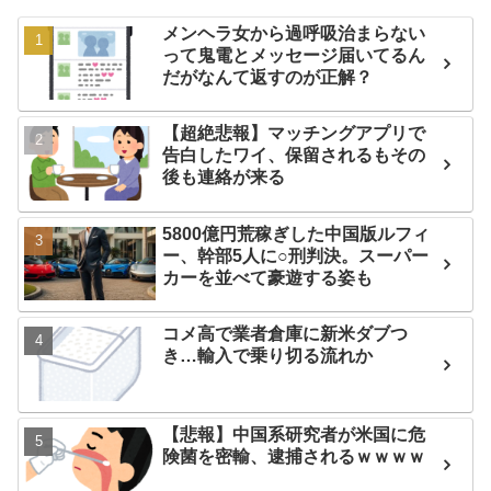
メンヘラ女から過呼吸治まらない
って鬼電とメッセージ届いてるん
だがなんて返すのが正解？
【超絶悲報】マッチングアプリで
告白したワイ、保留されるもその
後も連絡が来る
5800億円荒稼ぎした中国版ルフィ
ー、幹部5人に○刑判決。スーパー
カーを並べて豪遊する姿も
コメ高で業者倉庫に新米ダブつ
き…輸入で乗り切る流れか
【悲報】中国系研究者が米国に危
険菌を密輸、逮捕されるｗｗｗｗ