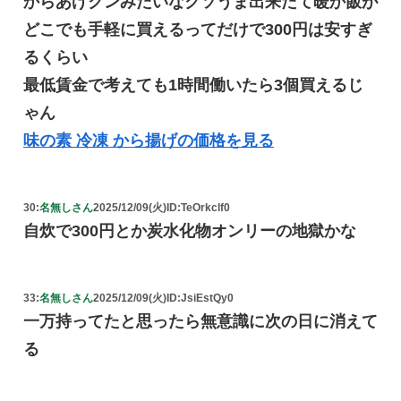
からあげクンみたいなクソうま出来たて暖か飯が
どこでも手軽に買えるってだけで300円は安すぎ
るくらい
最低賃金で考えても1時間働いたら3個買えるじ
ゃん
味の素 冷凍 から揚げの価格を見る
30:
名無しさん
2025/12/09(火)
ID:TeOrkclf0
自炊で300円とか炭水化物オンリーの地獄かな
33:
名無しさん
2025/12/09(火)
ID:JsiEstQy0
一万持ってたと思ったら無意識に次の日に消えて
る