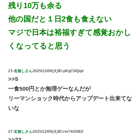
残り10万も余る
他の国だと１日2食も食えない
マジで日本は裕福すぎて感覚おかし
くなってると思う
23:
名無しさん
2025/12/09(火)
ID:pKgC5lQqd
>>5
一食500円とか無理ゲーなんだが
リーマンショック時代からアップデート出来てな
いな
27:
名無しさん
2025/12/09(火)
ID:rm74OXiE0
>>23