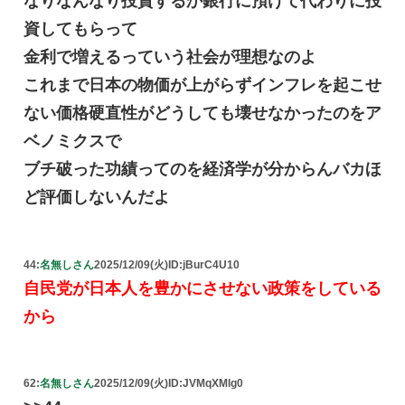
なりなんなり投資するか銀行に預けて代わりに投
資してもらって
金利で増えるっていう社会が理想なのよ
これまで日本の物価が上がらずインフレを起こせ
ない価格硬直性がどうしても壊せなかったのをア
ベノミクスで
ブチ破った功績ってのを経済学が分からんバカほ
ど評価しないんだよ
44:
名無しさん
2025/12/09(火)
ID:jBurC4U10
自民党が日本人を豊かにさせない政策をしている
から
62:
名無しさん
2025/12/09(火)
ID:JVMqXMlg0