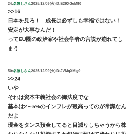
24:
名無しさん
2025/12/09(火)
ID:E29XGeM90
>>16
日本を見ろ！ 成長は必ずしも幸福ではない！
安定が大事なんだ！
ってEU圏の政治家や社会学者の言説が崩れてし
まう
50:
名無しさん
2025/12/09(火)
ID:JVMqXMlg0
>>24
いや
それは資本主義社会の御法度でな
基本は2～5%のインフレが最高ってのが常識なん
だよ
現金をタンス預金してると目減りしちゃうから株