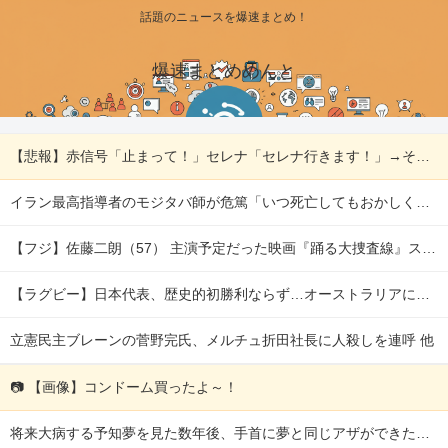
話題のニュースを爆速まとめ！
爆速まとめめんと
【悲報】赤信号「止まって！」セレナ「セレナ行きます！」→そのまま進入ｗｗｗｗ 他
イラン最高指導者のモジタバ師が危篤「いつ死亡してもおかしくない」…イラン大統領「意思疎通はかなり難しい」！ 他
【フジ】佐藤二朗（57） 主演予定だった映画『踊る大捜査線』スピンオフ作品の撮影中止が正式に決定 他
【ラグビー】日本代表、歴史的初勝利ならず…オーストラリアに逆転負け ８戦全敗 他
立憲民主ブレーンの菅野完氏、メルチュ折田社長に人殺しを連呼 他
📷 【画像】コンドーム買ったよ～！
将来大病する予知夢を見た数年後、手首に夢と同じアザができた。「ヤバい」と察した私はすぐ保険に入りまくり…