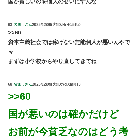
国が貧しいのを個人のせいにすんな
63:
名無しさん
2025/12/09(火)
ID:NrH0/5Tu0
>>60
資本主義社会では稼げない無能個人が悪いんやで
ｗ
まずは小学校からやり直してきてね
68:
名無しさん
2025/12/09(火)
ID:vgjXml0s0
>>60
国が悪いのは確かだけど
お前が今貧乏なのはどう考