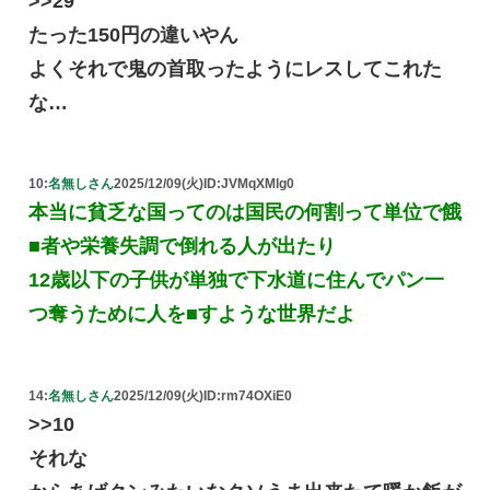
>>29
たった150円の違いやん
よくそれで鬼の首取ったようにレスしてこれた
な…
10:
名無しさん
2025/12/09(火)
ID:JVMqXMlg0
本当に貧乏な国ってのは国民の何割って単位で餓
■者や栄養失調で倒れる人が出たり
12歳以下の子供が単独で下水道に住んでパン一
つ奪うために人を■すような世界だよ
14:
名無しさん
2025/12/09(火)
ID:rm74OXiE0
>>10
それな