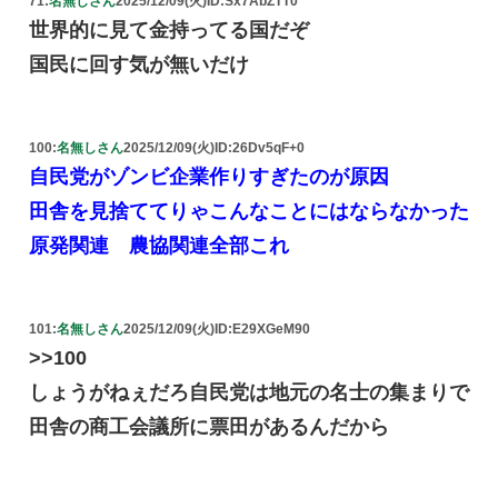
71:
名無しさん
2025/12/09(火)
ID:Sx7AbZTT0
世界的に見て金持ってる国だぞ
国民に回す気が無いだけ
100:
名無しさん
2025/12/09(火)
ID:26Dv5qF+0
自民党がゾンビ企業作りすぎたのが原因
田舎を見捨ててりゃこんなことにはならなかった
原発関連 農協関連全部これ
101:
名無しさん
2025/12/09(火)
ID:E29XGeM90
>>100
しょうがねぇだろ自民党は地元の名士の集まりで
田舎の商工会議所に票田があるんだから