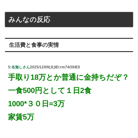
みんなの反応
生活費と食事の実情
5:
名無しさん
2025/12/09(火)
ID:rm74OXiE0
手取り18万とか普通に金持ちだぞ？
一食500円として１日2食
1000*３０日=3万
家賃5万