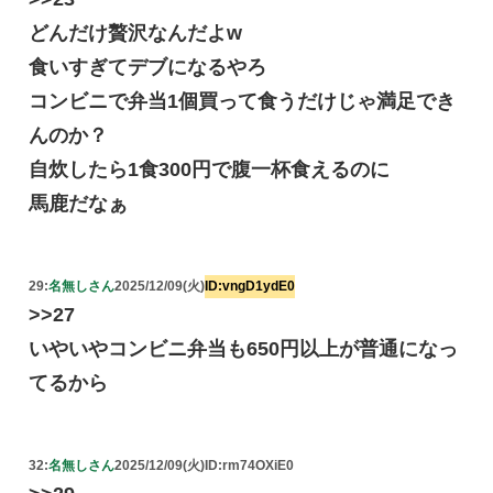
どんだけ贅沢なんだよw
食いすぎてデブになるやろ
コンビニで弁当1個買って食うだけじゃ満足でき
んのか？
自炊したら1食300円で腹一杯食えるのに
馬鹿だなぁ
29:
名無しさん
2025/12/09(火)
ID:vngD1ydE0
>>27
いやいやコンビニ弁当も650円以上が普通になっ
てるから
32:
名無しさん
2025/12/09(火)
ID:rm74OXiE0