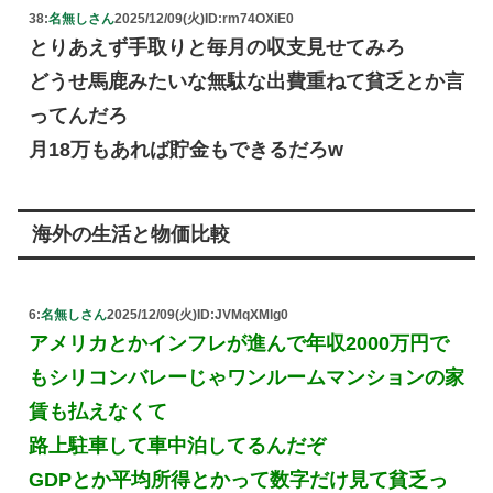
38:
名無しさん
2025/12/09(火)
ID:rm74OXiE0
とりあえず手取りと毎月の収支見せてみろ
どうせ馬鹿みたいな無駄な出費重ねて貧乏とか言
ってんだろ
月18万もあれば貯金もできるだろw
海外の生活と物価比較
6:
名無しさん
2025/12/09(火)
ID:JVMqXMlg0
アメリカとかインフレが進んで年収2000万円で
もシリコンバレーじゃワンルームマンションの家
賃も払えなくて
路上駐車して車中泊してるんだぞ
GDPとか平均所得とかって数字だけ見て貧乏っ