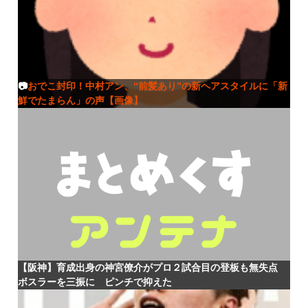
📷
おでこ封印！中村アン、“前髪あり”の新ヘアスタイルに「新
鮮でたまらん」の声【画像】
【阪神】育成出身の神宮僚介がプロ２試合目の登板も無失点
ボスラーを三振に ピンチで抑えた