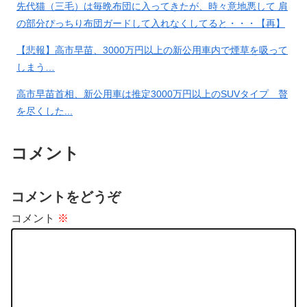
先代猫（三毛）は毎晩布団に入ってきたが、時々意地悪して 肩
【悲報】ラッパーさん、札束披
の部分ぴっちり布団ガードして入れなくしてると・・・【再】
露するもネット民から新社会人
の初ボーナスくらいしかないと
【悲報】高市早苗、3000万円以上の新公用車内で煙草を吸って
笑われる
しまう…
高市早苗首相、新公用車は推定3000万円以上のSUVタイプ 贅
を尽くした...
室内猫ってよくこんな感じで寝てる事あるよね。【再】
コメント
コメントをどうぞ
コメント
※