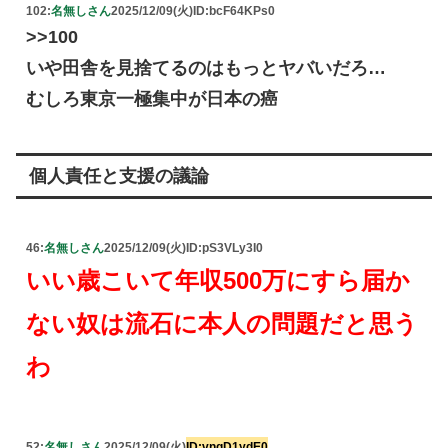
102:
名無しさん
2025/12/09(火)
ID:bcF64KPs0
>>100
いや田舎を見捨てるのはもっとヤバいだろ…
むしろ東京一極集中が日本の癌
個人責任と支援の議論
46:
名無しさん
2025/12/09(火)
ID:pS3VLy3I0
いい歳こいて年収500万にすら届か
ない奴は流石に本人の問題だと思う
わ
52:
名無しさん
2025/12/09(火)
ID:vngD1ydE0