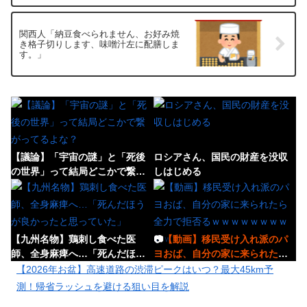
関西人「納豆食べられません、お好み焼
き格子切りします、味噌汁左に配膳しま
す。」
【議論】「宇宙の謎」と「死後
ロシアさん、国民の財産を没収
の世界」って結局どこかで繋が
しはじめる
ってるよな？
【九州名物】鶏刺し食べた医
📷
【動画】移民受け入れ派のパ
師、全身麻痺へ…「死んだほう
ヨおば、自分の家に来られたら
が良かったと思っていた」
全力で拒否るｗｗｗｗｗｗｗｗ
【2026年お盆】高速道路の渋滞ピークはいつ？最大45km予
ｗｗ
測！帰省ラッシュを避ける狙い目を解説