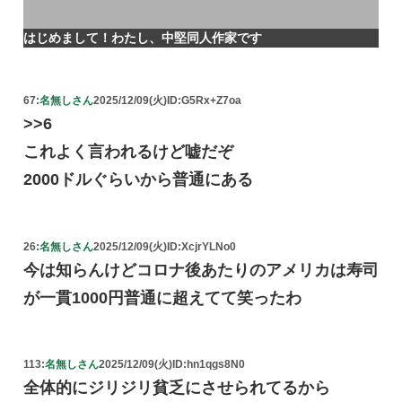
はじめまして！わたし、中堅同人作家です
67:
名無しさん
2025/12/09(火)
ID:G5Rx+Z7oa
>>6
これよく言われるけど嘘だぞ
2000ドルぐらいから普通にある
26:
名無しさん
2025/12/09(火)
ID:XcjrYLNo0
今は知らんけどコロナ後あたりのアメリカは寿司
が一貫1000円普通に超えてて笑ったわ
113:
名無しさん
2025/12/09(火)
ID:hn1qgs8N0
全体的にジリジリ貧乏にさせられてるから