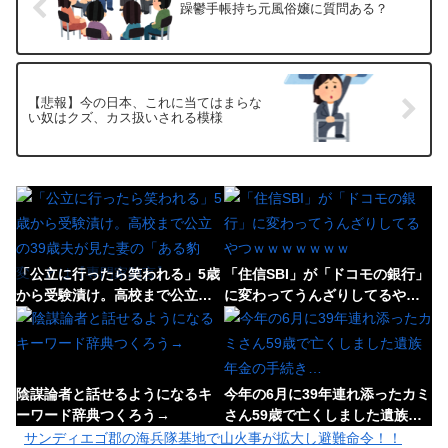
躁鬱手帳持ち元風俗嬢に質問ある？
【悲報】今の日本、これに当てはまらな
い奴はクズ、カス扱いされる模様
「公立に行ったら笑われる」5歳
「住信SBI」が「ドコモの銀行」
から受験漬け。高校まで公立の
に変わってうんざりしてるやつ
39歳夫が見た妻の「ある豹変」
ｗｗｗｗｗｗｗ
とは【専門家助言】
陰謀論者と話せるようになるキ
今年の6月に39年連れ添ったカミ
ーワード辞典つくろう→
さん59歳で亡くしました遺族年
金の手続き…
サンディエゴ郡の海兵隊基地で山火事が拡大し避難命令！！