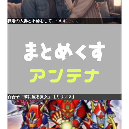
職場の人妻と不倫をして、ついに、、、
百合子「隣に座る貴女」【ミリマス】