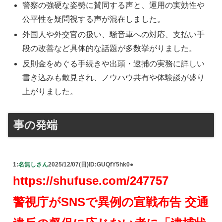
警察の強硬な姿勢に賛同する声と、運用の実効性や
公平性を疑問視する声が混在しました。
外国人や外交官の扱い、騒音車への対応、支払い手
段の改善など具体的な話題が多数挙がりました。
反則金をめぐる手続きや出頭・逮捕の実務に詳しい
書き込みも散見され、ノウハウ共有や体験談が盛り
上がりました。
事の発端
1:
名無しさん
2025/12/07(日)
ID:GUQfY5hk0●
https://shufuse.com/247757
警視庁がSNSで異例の宣戦布告 交通