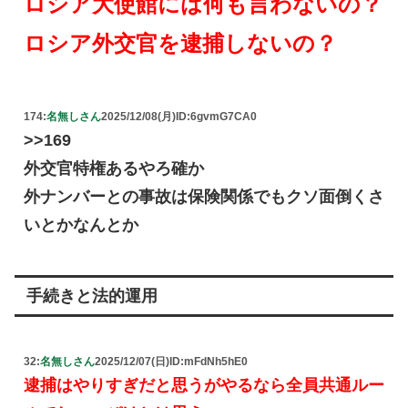
ロシア大使館には何も言わないの？
ロシア外交官を逮捕しないの？
174:
名無しさん
2025/12/08(月)
ID:6gvmG7CA0
>>169
外交官特権あるやろ確か
外ナンバーとの事故は保険関係でもクソ面倒くさ
いとかなんとか
手続きと法的運用
32:
名無しさん
2025/12/07(日)
ID:mFdNh5hE0
逮捕はやりすぎだと思うがやるなら全員共通ルー