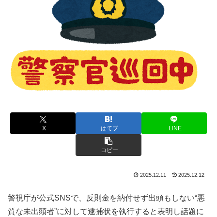
X
はてブ
LINE
コピー
2025.12.11
2025.12.12
警視庁が公式SNSで、反則金を納付せず出頭もしない“悪
質な未出頭者”に対して逮捕状を執行すると表明し話題に