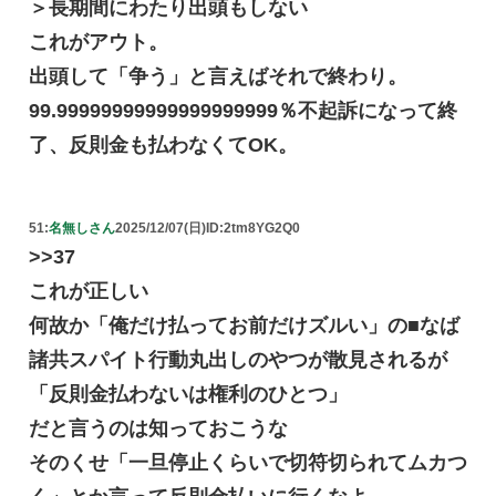
＞長期間にわたり出頭もしない
これがアウト。
出頭して「争う」と言えばそれで終わり。
99.99999999999999999999％不起訴になって終
了、反則金も払わなくてOK。
51:
名無しさん
2025/12/07(日)
ID:2tm8YG2Q0
>>37
これが正しい
何故か「俺だけ払ってお前だけズルい」の■なば
諸共スパイト行動丸出しのやつが散見されるが
「反則金払わないは権利のひとつ」
だと言うのは知っておこうな
そのくせ「一旦停止くらいで切符切られてムカつ