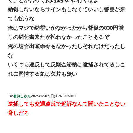
く」とか言って反則金払いに行くなよ
納得しないならサインもしなくていいし警察が来
ても払うな
俺はマジで納得いかなかったから督促の830円増
しの納付書来たが払わなかったことあるぞ
俺の場合出頭命令もなかったしそれだけだったし
な
いくつも違反して反則金滞納は逮捕されてるしこ
れに同情する気は欠片も無い
94:
名無しさん
2025/12/07(日)
ID:R6i1o0ru0
逮捕しても交通違反で起訴なんて聞いたことない
脅しだろ