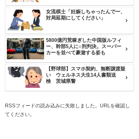
女流棋士「妊娠しちゃったんでー、
対局延期にしてください」
5800億円荒稼ぎした中国版ルフィ
ー、幹部5人に○刑判決。スーパー
カーを並べて豪遊する姿も
【野球部】スマホ契約、無断譲渡疑
い ウェルネス大生14人書類送
検 茨城県警
RSSフィードの読み込みに失敗しました。URLを確認し
てください。