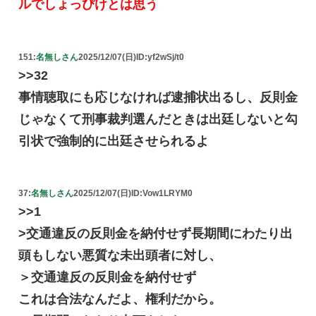
ルでしょっぴけとは思う
151:
名無しさん
2025/12/07(日)
ID:yf2wSj/t0
>>32
事情聴取にも応じなければ逮捕状出るし、反則金
じゃなくて刑事裁判選んだときは出廷しないと勾
引状で強制的に出廷させられるよ
37:
名無しさん
2025/12/07(日)
ID:Vow1LRYM0
>>1
>交通違反の反則金を納付せず長期間にわたり出
頭もしない悪質な未出頭者に対し、
＞交通違反の反則金を納付せず
これは合法なんだよ、権利だから。