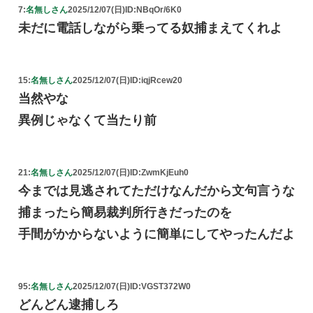
7:
名無しさん
2025/12/07(日)
ID:NBqOr/6K0
未だに電話しながら乗ってる奴捕まえてくれよ
15:
名無しさん
2025/12/07(日)
ID:iqjRcew20
当然やな
異例じゃなくて当たり前
21:
名無しさん
2025/12/07(日)
ID:ZwmKjEuh0
今までは見逃されてただけなんだから文句言うな
捕まったら簡易裁判所行きだったのを
手間がかからないように簡単にしてやったんだよ
95:
名無しさん
2025/12/07(日)
ID:VGST372W0
どんどん逮捕しろ