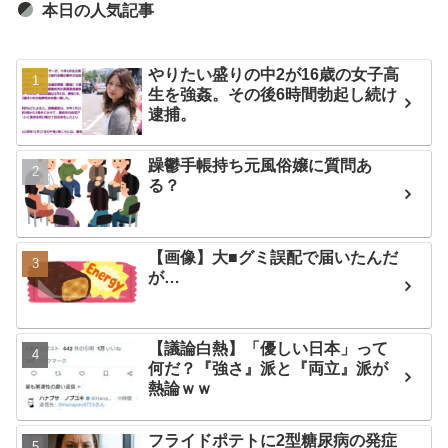
本日の人気記事
やりたい盛りの中2が16歳の女子高
生を強姦。その後6時間勃起し続け
逮捕。
躁鬱手帳持ち元風俗嬢に質問あ
る？
【画像】大■グミ誤配で届いたんだ
が…
【議論白熱】「優しい日本」って
何だ？『強さ』派と『両立』派が
熱論ｗｗ
フライドポテトに2型糖尿病の発症