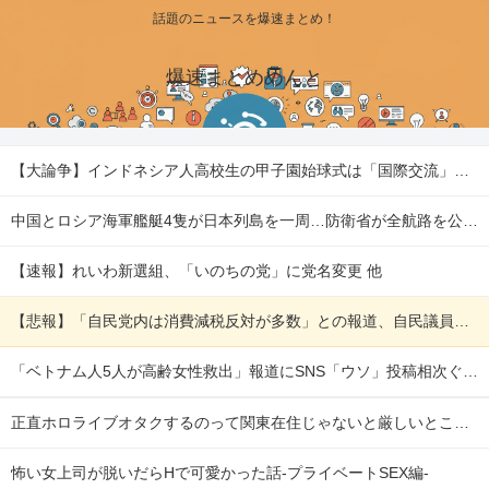
話題のニュースを爆速まとめ！
爆速まとめめんと
【大論争】インドネシア人高校生の甲子園始球式は「国際交流」か「政治利用」か 他
中国とロシア海軍艦艇4隻が日本列島を一周…防衛省が全航路を公開！ 他
【速報】れいわ新選組、「いのちの党」に党名変更 他
【悲報】「自民党内は消費減税反対が多数」との報道、自民議員の内部証言と食い違うｗｗｗｗ 他
「ベトナム人5人が高齢女性救出」報道にSNS「ウソ」投稿相次ぐ→名誉毀損となる可能性は？ 他
正直ホロライブオタクするのって関東在住じゃないと厳しいところあるよな
怖い女上司が脱いだらHで可愛かった話-プライベートSEX編-