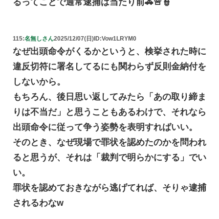
るってことで通常逮捕は当たり前🚓🚨👮
115:
名無しさん
2025/12/07(日)
ID:Vow1LRYM0
なぜ出頭命令がくるかというと、検挙された時に
違反切符に署名してるにも関わらず反則金納付を
しないから。
もちろん、後日思い返してみたら「あの取り締ま
りは不当だ」と思うこともあるわけで、それなら
出頭命令に従って争う姿勢を表明すればいい。
そのとき、なぜ現場で罪状を認めたのかを問われ
ると思うが、それは「裁判で明らかにする」でい
い。
罪状を認めておきながら逃げてれば、そりゃ逮捕
されるわなw