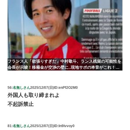
フランス人「欲張りすぎだ」中村敬斗、ランス残留の可能性を
会長が示唆！移籍金が交渉の壁に..現地サポの本音がこれ！
【海外の反応】
56:
名無しさん
2025/12/07(日)
ID:enPf2O2M0
外国人も取り締まれよ
不起訴禁止
81:
名無しさん
2025/12/07(日)
ID:In9lvvoy0