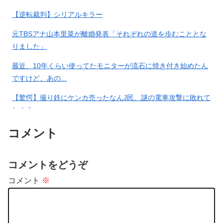
【逆転裁判】シリアルキラー
【有能】政府「トラックはサー
「高卒、大卒、院卒とか関係無
元TBSアナ山本里菜が離婚発表「それぞれの道を歩むこととな
ビスエリア利用有料化すればサ
しに扱う」とお偉方に言われた
りました」
ボらず走るし流問題解決じゃ
修士卒の女の子が…
ね？」
最近、10年くらい使ってたモニターが流石に焼き付き始めたん
ですけど、あの...
専門家「日本車はダサい、見て
原宿駅でベビーカーにぶつかり
【驚愕】撮り鉄にケンカ売ったなんJ民、謎の電車攻撃に敗れて
て恥ずかしい」
男に遭遇その後、原宿から乗っ
しまうwww
た山手線17時く…
コメント
📷
【画像】福岡、こんなのが普
黒トリアージの人が「どうして
通に走ってるｗｗｗｗｗｗｗｗ
私を助けてくれないの！？」っ
コメントをどうぞ
ｗｗｗｗｗｗｗｗ
て訴えかけて来た…
コメント
※