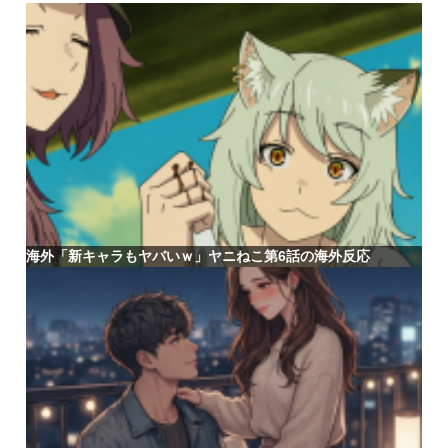
海外「新キャラもヤバいｗ」ヤニねこ第6話の海外反応